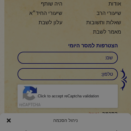
אודות
היה שותף
שיעורי הרב
שיעורי החיד״א
שאלות ותשובות
עלון לשבת
מאמר לשבת
הצטרפות למסר היומי
שם
טלפון:
CAPTCHA
Click to accept reCaptcha validation.
הסכמה
(חובה)
ניהול הסכמה
אני מאשר/ת כי קראתי והבנתי את
מדיניות הפרטיות
ואני מסכים/ה לתנאיה.