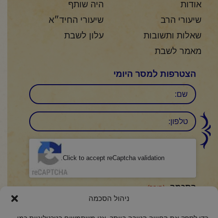
אודות
היה שותף
שיעורי הרב
שיעורי החיד״א
שאלות ותשובות
עלון לשבת
מאמר לשבת
הצטרפות למסר היומי
שם
טלפון:
CAPTCHA
Click to accept reCaptcha validation.
הסכמה
(חובה)
ניהול הסכמה
אני מאשר/ת כי קראתי והבנתי את
מדיניות הפרטיות
ואני מסכים/ה לתנאיה.