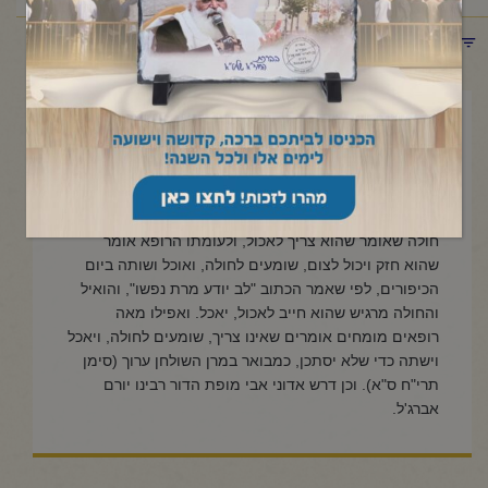
תפריט קטגוריות
ספטמבר 22, 2023
כאשר החולה טוען שהוא צריך
לאכול
חולה שאומר שהוא צריך לאכול, ולעומתו הרופא אומר
שהוא חזק ויכול לצום, שומעים לחולה, ואוכל ושותה ביום
הכיפורים, לפי שאמר הכתוב "לב יודע מרת נפשו", והואיל
והחולה מרגיש שהוא חייב לאכול, יאכל. ואפילו מאה
רופאים מומחים אומרים שאינו צריך, שומעים לחולה, ויאכל
וישתה כדי שלא יסתכן, כמבואר במרן השולחן ערוך (סימן
תרי"ח ס"א). וכן דרש אדוני אבי מופת הדור רבינו יורם
אברג'ל.