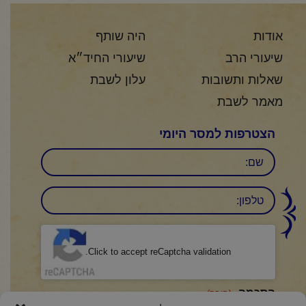
אודות
היה שותף
שיעורי הרב
שיעורי החיד״א
שאלות ותשובות
עלון לשבת
מאמר לשבת
הצטרפות למסר היומי
שם
טלפון:
CAPTCHA
Click to accept reCaptcha validation.
הסכמה
(חובה)