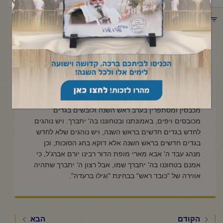
תפריט קטגוריות
אוקטובר 1, 2024
האם מחדשים בגדים לכבוד ראש
השנה?
מכבסין ומסתפרין בערב ראש השנה ולובשים בגדים
מכובסים ויפים, באמונתנו ובטחוננו בה' יתברך. ויש נוהגים
לחדש בגדים חדשים בראש השנה, ויש נוהגים שלא לחדש
בגדים חדשים בראש השנה אלא דוקא בחג הסוכות, וכן
מנהג עבד ה' אבא מארי מופת הדור רבינו יורם אברג'ל, כי
אמנם בטחוננו בה' יתברך שמו, אבל רצון ה' יתברך שתהיה
אווירה של "כובד ראש" בבחינת "וגילו ברעדה".
הקודם
הבא