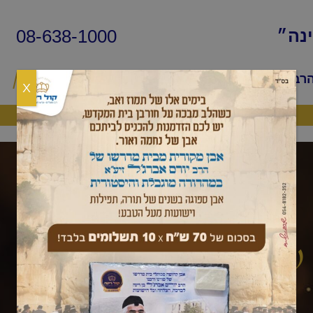
08-638-1000
ינה״
הרב
שיעורי החיד״א
שאלות ותשובות
פ
X
היה שותף
שאלות ותשובות