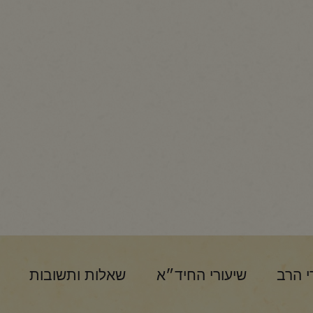
י הרב
שיעורי החיד״א
שאלות ותשובות