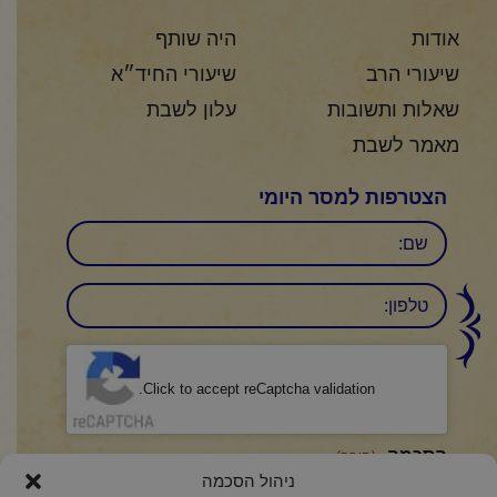
אודות
היה שותף
שיעורי הרב
שיעורי החיד״א
שאלות ותשובות
עלון לשבת
מאמר לשבת
הצטרפות למסר היומי
שם
טלפון:
CAPTCHA
Click to accept reCaptcha validation.
הסכמה
(חובה)
ניהול הסכמה
אני מאשר/ת כי קראתי והבנתי את
מדיניות הפרטיות
ואני מסכים/ה לתנאיה.