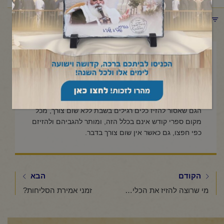
תפריט קטגוריות
אוגוסט 6, 2023
האם מותר להזיז ספרי קודש ללא
שום צורך?
הגם שאסור להזיז כלים רגילים בשבת ללא שום צורך, מכל
מקום ספרי קודש אינם בכלל הזה, ומותר להגביהם ולהזיזם
כפי חפצו, גם כאשר אין שום צורך בדבר.
הקודם
הבא
מי שרוצה להזיז את הכלים כגון מזלגות וסכינים סתם כך ללא שימוש מיוחד בכלים, אך הוא נהנה מכך שמשחק בהם, האם זה נחשב "צורך", שיהא מותר להזיזם בשבת?
זמני אמירת הסליחות?