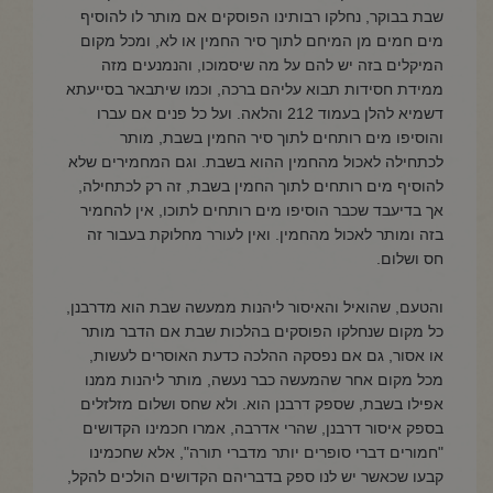
שבת בבוקר, נחלקו רבותינו הפוסקים אם מותר לו להוסיף
מים חמים מן המיחם לתוך סיר החמין או לא, ומכל מקום
המיקלים בזה יש להם על מה שיסמוכו, והנמנעים מזה
ממידת חסידות תבוא עליהם ברכה, וכמו שיתבאר בסייעתא
דשמיא להלן בעמוד 212 והלאה. ועל כל פנים אם עברו
והוסיפו מים רותחים לתוך סיר החמין בשבת, מותר
לכתחילה לאכול מהחמין ההוא בשבת. וגם המחמירים שלא
להוסיף מים רותחים לתוך החמין בשבת, זה רק לכתחילה,
אך בדיעבד שכבר הוסיפו מים רותחים לתוכו, אין להחמיר
בזה ומותר לאכול מהחמין. ואין לעורר מחלוקת בעבור זה
חס ושלום.
והטעם, שהואיל והאיסור ליהנות ממעשה שבת הוא מדרבנן,
כל מקום שנחלקו הפוסקים בהלכות שבת אם הדבר מותר
או אסור, גם אם נפסקה ההלכה כדעת האוסרים לעשות,
מכל מקום אחר שהמעשה כבר נעשה, מותר ליהנות ממנו
אפילו בשבת, שספק דרבנן הוא. ולא שחס ושלום מזלזלים
בספק איסור דרבנן, שהרי אדרבה, אמרו חכמינו הקדושים
"חמורים דברי סופרים יותר מדברי תורה", אלא שחכמינו
קבעו שכאשר יש לנו ספק בדבריהם הקדושים הולכים להקל,