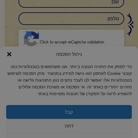
טלפון:
CAPTCHA
Click to accept reCaptcha validation.
ניהול הסכמה
הסכמה
(חובה)
כדי לספק את החוויה הטובה ביותר, אנו משתמשים בטכנולוגיות כמו
אני מאשר/ת כי קראתי והבנתי את
מדיניות הפרטיות
ואני מסכים/ה לתנאיה.
קובצי Cookie לאחסון ו/או גישה למידע במכשיר. מתן הסכמה לשימוש
בטכנולוגיות אלו יאפשר לנו לעבד נתונים כגון התנהגות גלישה או
מזהים ייחודיים באתר זה. אי הסכמה או משיכת הסכמה עלולים
להשפיע לרעה על תפקודן של תכונות מסוימות באתר.
2018 כל הזכויות שמורות לקול רינה
קבל
הצהרת נגישות
מדיניות פרטיות
דחה
מדיניות קובצי Cookie