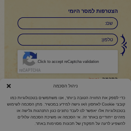
הצטרפות למסר היומי
שם
טלפון:
CAPTCHA
Click to accept reCaptcha validation.
הסכמה
(חובה)
ניהול הסכמה
אני מאשר/ת כי קראתי והבנתי את
מדיניות הפרטיות
ואני מסכים/ה לתנאיה.
כדי לספק את החוויה הטובה ביותר, אנו משתמשים בטכנולוגיות כמו
קובצי Cookie לאחסון ו/או גישה למידע במכשיר. מתן הסכמה לשימוש
בטכנולוגיות אלו יאפשר לנו לעבד נתונים כגון התנהגות גלישה או
מזהים ייחודיים באתר זה. אי הסכמה או משיכת הסכמה עלולים
2018 כל הזכויות שמורות לקול רינה
להשפיע לרעה על תפקודן של תכונות מסוימות באתר.
הצהרת נגישות