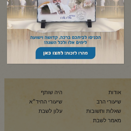
תפריט קטגוריות
מעוברת ביום כיפור
איש ואשה שזכו וחנן אותם ה' יתברך בהריון, מצד ההלכה
אשה...
קרא עוד
אודות
היה שותף
שיעורי הרב
שיעורי החיד״א
שאלות ותשובות
עלון לשבת
מאמר לשבת