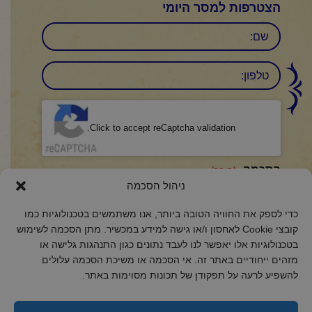
הצטרפות למסר היומי
שם
טלפון:
CAPTCHA
Click to accept reCaptcha validation.
הסכמה
(חובה)
ניהול הסכמה
אני מאשר/ת כי קראתי והבנתי את
מדיניות הפרטיות
ואני מסכים/ה לתנאיה.
כדי לספק את החוויה הטובה ביותר, אנו משתמשים בטכנולוגיות כמו
קובצי Cookie לאחסון ו/או גישה למידע במכשיר. מתן הסכמה לשימוש
בטכנולוגיות אלו יאפשר לנו לעבד נתונים כגון התנהגות גלישה או
מזהים ייחודיים באתר זה. אי הסכמה או משיכת הסכמה עלולים
2018 כל הזכויות שמורות לקול רינה
להשפיע לרעה על תפקודן של תכונות מסוימות באתר.
הצהרת נגישות