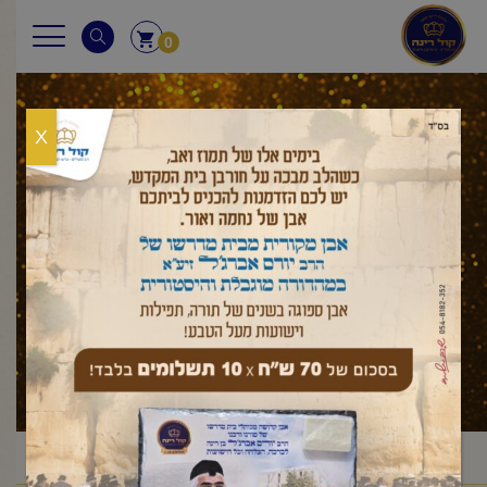
0
X
ראש השנה
ראשי
עלון לשבת
מועדים
ראש השנה
/
/
/