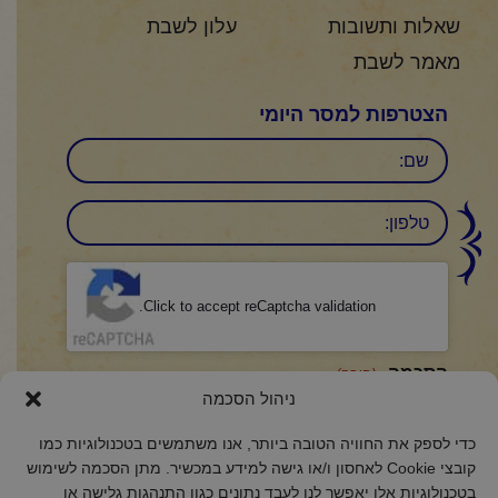
שאלות ותשובות
עלון לשבת
מאמר לשבת
הצטרפות למסר היומי
שם
טלפון:
CAPTCHA
Click to accept reCaptcha validation.
הסכמה
(חובה)
ניהול הסכמה
אני מאשר/ת כי קראתי והבנתי את
מדיניות הפרטיות
ואני מסכים/ה לתנאיה.
כדי לספק את החוויה הטובה ביותר, אנו משתמשים בטכנולוגיות כמו
קובצי Cookie לאחסון ו/או גישה למידע במכשיר. מתן הסכמה לשימוש
בטכנולוגיות אלו יאפשר לנו לעבד נתונים כגון התנהגות גלישה או