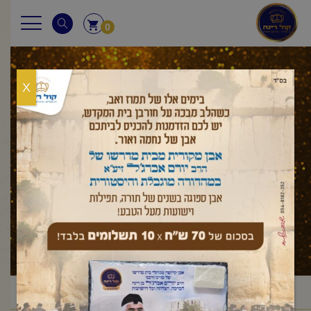
0
X
סוכות
ראשי
עלון לשבת
מועדים
סוכות
/
/
/