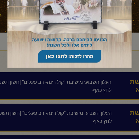
ראשי
עלון לשבת
בראשית
וירא
/
/
/
ת
א
לחץ כאן>
ת
א
לחץ כאן>