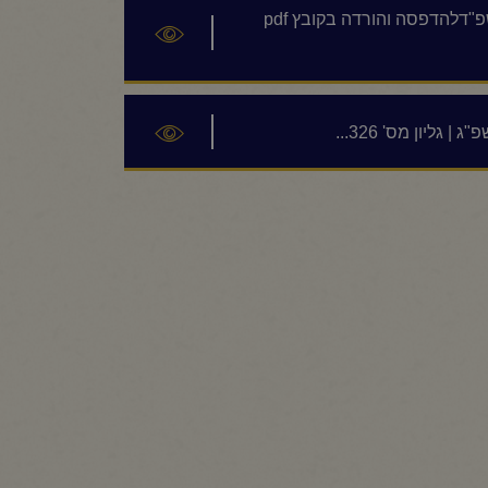
העלון השבועי מישיבת "קול רינה- רב פעלים" | חשון תשפ"דלהדפסה והורדה בקובץ pdf
גליון מס' 326...