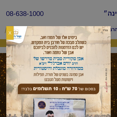
08-638-1000
ינה״
הרב
שיעורי החיד״א
שאלות ותשובות
פ
X
היה שותף
וירא