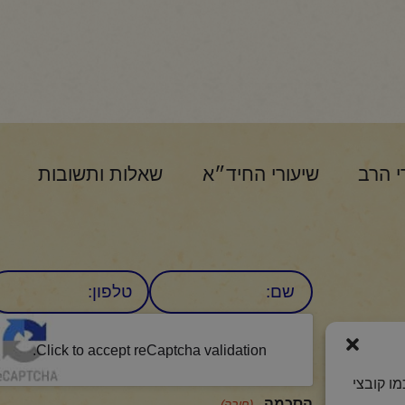
י הרב
שיעורי החיד״א
שאלות ותשובות
שם
טלפון:
CAPTCHA
היומי
Click to accept reCaptcha validation.
ו קובצי
הסכמה
(חובה)