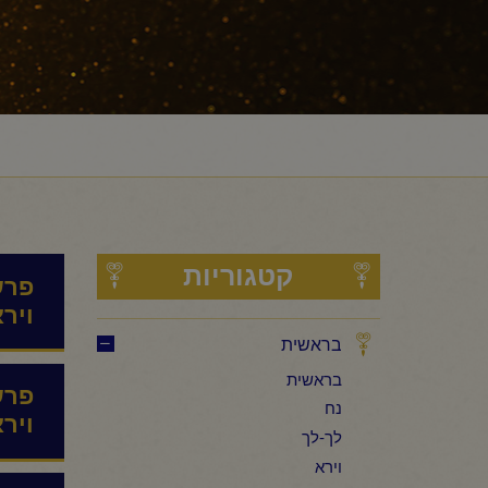
קטגוריות
פרש
ויר
בראשית
בראשית
פרש
נח
ויר
לך-לך
וירא