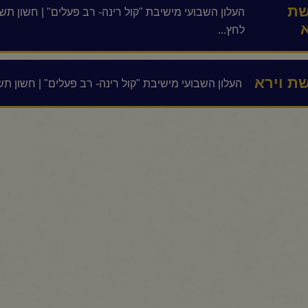
ת
א
לחץ...
ת וירא
העלון השבועי מישיבת "קול רינה- רב פעלים" | חשון תשפ"ג | 