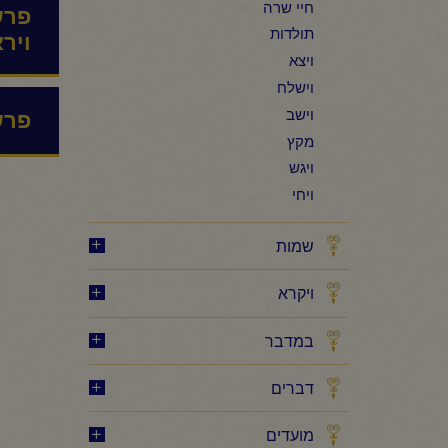
חיי שרה
פרש
תולדות
ויר
ויצא
וישלח
וישב
פרש
מקץ
ויגש
ויחי
שמות
ויקרא
במדבר
דברים
מועדים