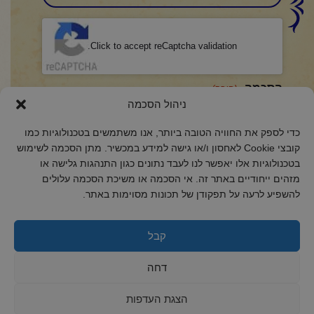
CAPTCHA
Click to accept reCaptcha validation.
הסכמה
(חובה)
ניהול הסכמה
אני מאשר/ת כי קראתי והבנתי את
מדיניות הפרטיות
ואני מסכים/ה לתנאיה.
כדי לספק את החוויה הטובה ביותר, אנו משתמשים בטכנולוגיות כמו
קובצי Cookie לאחסון ו/או גישה למידע במכשיר. מתן הסכמה לשימוש
בטכנולוגיות אלו יאפשר לנו לעבד נתונים כגון התנהגות גלישה או
מזהים ייחודיים באתר זה. אי הסכמה או משיכת הסכמה עלולים
2018 כל הזכויות שמורות לקול רינה
להשפיע לרעה על תפקודן של תכונות מסוימות באתר.
הצהרת נגישות
מדיניות פרטיות
קבל
מדיניות קובצי Cookie
דחה
הצגת העדפות