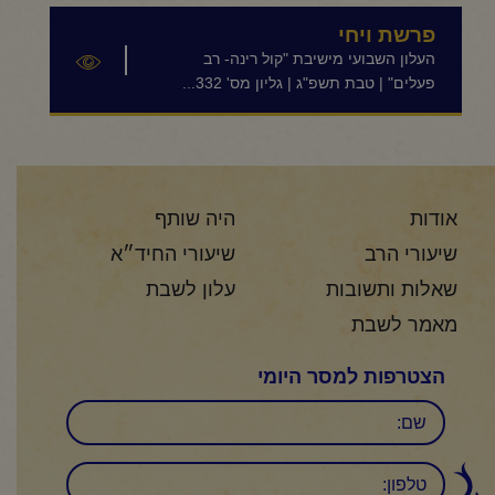
פרשת ויחי
העלון השבועי מישיבת "קול רינה- רב
פעלים" | טבת תשפ"ג | גליון מס' 332...
אודות
היה שותף
שיעורי הרב
שיעורי החיד״א
שאלות ותשובות
עלון לשבת
מאמר לשבת
הצטרפות למסר היומי
שם
טלפון: