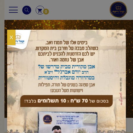
0
X
ויחי
ראשי
עלון לשבת
בראשית
ויחי
/
/
/