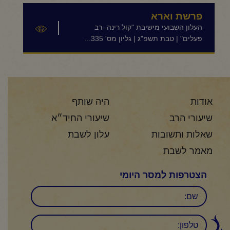
פרשת וארא
העלון השבועי מישיבת "קול רינה- רב
פעלים" | טבת תשפ"ג | גליון מס' 335...
אודות
היה שותף
שיעורי הרב
שיעורי החיד״א
שאלות ותשובות
עלון לשבת
מאמר לשבת
הצטרפות למסר היומי
שם
טלפון: