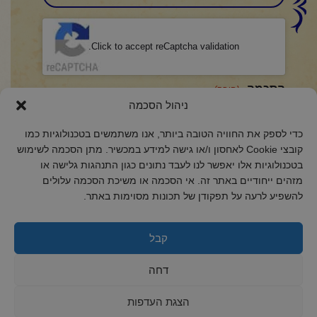
CAPTCHA
Click to accept reCaptcha validation.
הסכמה
(חובה)
ניהול הסכמה
אני מאשר/ת כי קראתי והבנתי את
מדיניות הפרטיות
ואני מסכים/ה לתנאיה.
כדי לספק את החוויה הטובה ביותר, אנו משתמשים בטכנולוגיות כמו
קובצי Cookie לאחסון ו/או גישה למידע במכשיר. מתן הסכמה לשימוש
בטכנולוגיות אלו יאפשר לנו לעבד נתונים כגון התנהגות גלישה או
מזהים ייחודיים באתר זה. אי הסכמה או משיכת הסכמה עלולים
2018 כל הזכויות שמורות לקול רינה
להשפיע לרעה על תפקודן של תכונות מסוימות באתר.
הצהרת נגישות
מדיניות פרטיות
קבל
מדיניות קובצי Cookie
דחה
הצגת העדפות