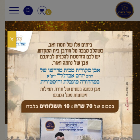
0
X
וארא
ראשי
עלון לשבת
שמות
וארא
/
/
/