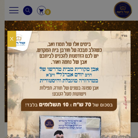
0
X
במדבר
ראשי
עלון לשבת
במדבר
במדבר
/
/
/