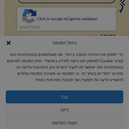
CAPTCHA
Click to accept reCaptcha validation.
הסכמה
(חובה)
ניהול הסכמה
אני מאשר/ת כי קראתי והבנתי את
מדיניות הפרטיות
ואני מסכים/ה לתנאיה.
כדי לספק את החוויה הטובה ביותר, אנו משתמשים בטכנולוגיות כמו
קובצי Cookie לאחסון ו/או גישה למידע במכשיר. מתן הסכמה לשימוש
בטכנולוגיות אלו יאפשר לנו לעבד נתונים כגון התנהגות גלישה או
מזהים ייחודיים באתר זה. אי הסכמה או משיכת הסכמה עלולים
2018 כל הזכויות שמורות לקול רינה
להשפיע לרעה על תפקודן של תכונות מסוימות באתר.
הצהרת נגישות
מדיניות פרטיות
קבל
מדיניות קובצי Cookie
דחה
הצגת העדפות