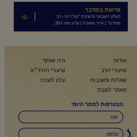
פרשת במדבר
העלון השבועי מישיבת "קול רינה- רב
פעלים" | אייר תשפ"ג | גליון מס' 353...
אודות
היה שותף
שיעורי הרב
שיעורי החיד״א
שאלות ותשובות
עלון לשבת
מאמר לשבת
הצטרפות למסר היומי
שם
טלפון: