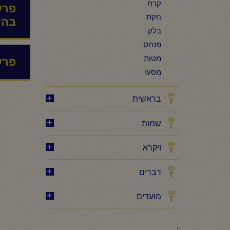
קרח
פרש
חקת
בהע
בלק
פנחס
מטות
פרש
מסעי
בראשית
שמות
ויקרא
דברים
מועדים