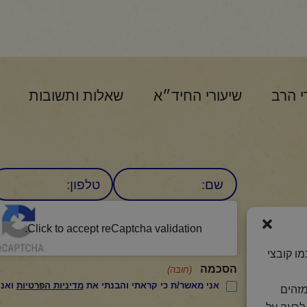
י הרב
שיעורי החיד״א
שאלות ותשובות
שם
טלפון:
CAPTCHA
היומי
Click to accept reCaptcha validation.
ו קובצי
הסכמה
(חובה)
אני מאשר/ת כי קראתי והבנתי את
מדיניות הפרטיות
ואני מסכים/ה לתנאיה.
מזהים