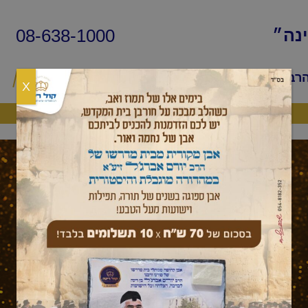
08-638-1000
ינה״
הרב
שיעורי החיד״א
שאלות ותשובות
פ
X
היה שותף
בהעלותך