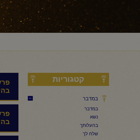
קטגוריות
פרש
בהע
במדבר
במדבר
פרש
נשא
בהע
בהעלותך
שלח לך