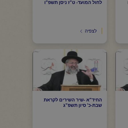
לחול המועד- ט"ז ניסן תשפ"ו
לצפיה
החיד"א -שיר השירים לקראת
שבת-כ' סיון תשפ"ג