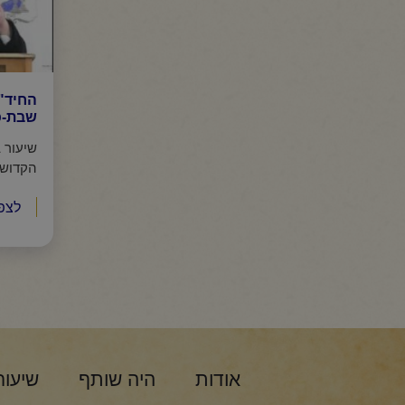
החיד"
שבת-כ
שיעור 
הקדוש
לצפ
אודות
היה שותף
שיעור