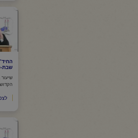
החיד"
שבת-כ
שיעור 
הקדוש
לצפ