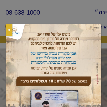
08-638-1000
ינה״
הרב
שיעורי החיד״א
שאלות ותשובות
פ
X
היה שותף
שיר השירים