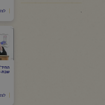
לצפ
`
החיד"
שבת-י"
לצפ