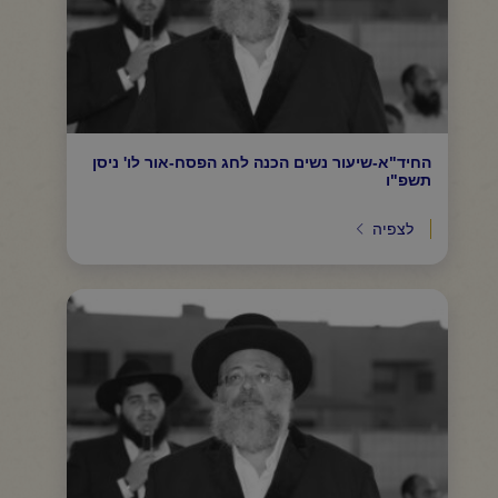
החיד"א-שיעור נשים הכנה לחג הפסח-אור לו' ניסן
תשפ"ו
לצפיה