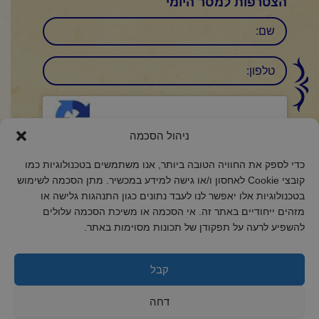
הצטרפות למסר היומי
שם
טלפון:
CAPTCHA
Click to accept reCaptcha validation.
ניהול הסכמה
כדי לספק את החוויה הטובה ביותר, אנו משתמשים בטכנולוגיות כמו
הסכמה
(חובה)
קובצי Cookie לאחסון ו/או גישה למידע במכשיר. מתן הסכמה לשימוש
אני מאשר/ת כי קראתי והבנתי את
מדיניות הפרטיות
ואני מסכים/ה לתנאיה.
בטכנולוגיות אלו יאפשר לנו לעבד נתונים כגון התנהגות גלישה או
מזהים ייחודיים באתר זה. אי הסכמה או משיכת הסכמה עלולים
להשפיע לרעה על תפקודן של תכונות מסוימות באתר.
קבל
2018 כל הזכויות שמורות לקול רינה
הצהרת נגישות
דחה
מדיניות פרטיות