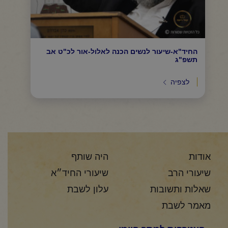
החיד"א-שיעור לנשים הכנה לאלול-אור לכ"ט אב
תשפ"ג
לצפיה
אודות
היה שותף
שיעורי הרב
שיעורי החיד״א
שאלות ותשובות
עלון לשבת
מאמר לשבת