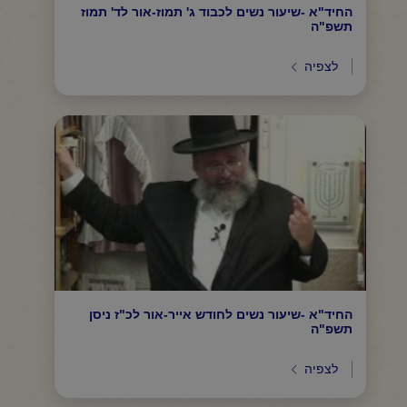
החיד"א -שיעור נשים לכבוד ג' תמוז-אור לד' תמוז
תשפ"ה
לצפיה
החיד"א -שיעור נשים לחודש אייר-אור לכ"ז ניסן
תשפ"ה
לצפיה