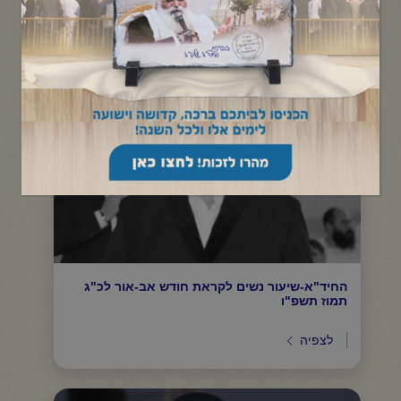
תפריט קטגוריות
החיד"א-שיעור נשים לקראת חודש אב-אור לכ"ג
תמוז תשפ"ו
לצפיה