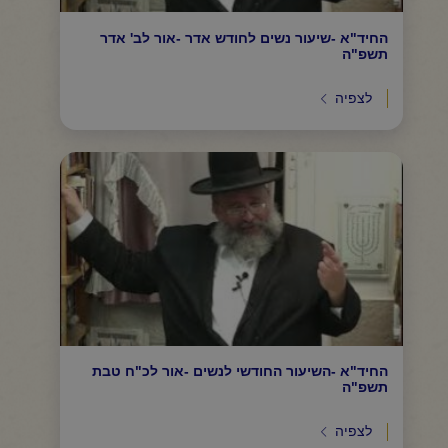
החיד"א -שיעור נשים לחודש אדר -אור לב' אדר
תשפ"ה
לצפיה
החיד"א -השיעור החודשי לנשים -אור לכ"ח טבת
תשפ"ה
לצפיה