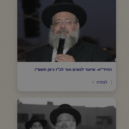
החיד"א- שיעור לנשים-אור לכ"ז ניסן תשפ"ו
לצפיה