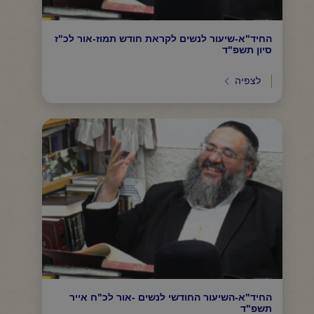
החיד"א-שיעור לנשים לקראת חודש תמוז-אור לכ"ז
סיון תשפ"ד
לצפיה
החיד"א-השיעור החודשי לנשים -אור לכ"ח אייר
תשפ"ד