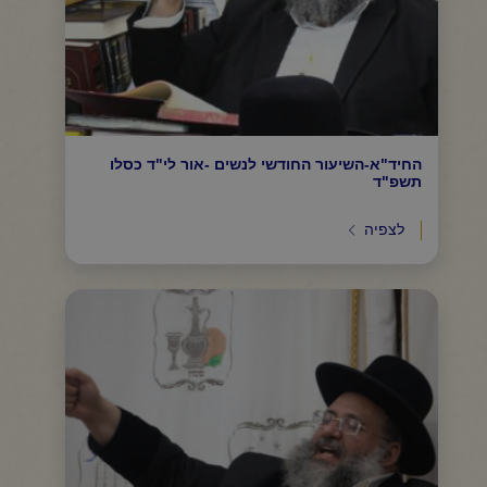
החיד"א-השיעור החודשי לנשים -אור לי"ד כסלו
תשפ"ד
לצפיה