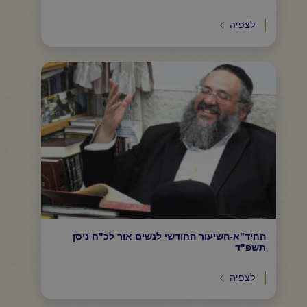
לצפיה
החיד"א-השיעור החודשי לנשים אור לכ"ח ניסן
תשפ"ד
לצפיה