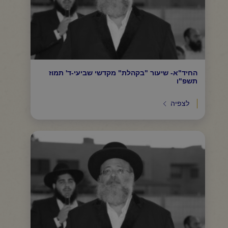
החיד"א- שיעור "בקהלת" מקדשי שביעי-ד' תמוז
תשפ"ו
לצפיה