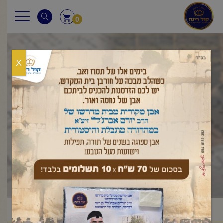
0
X
קהלת
ראשי
שיעורי החיד"א
קהלת
/
/