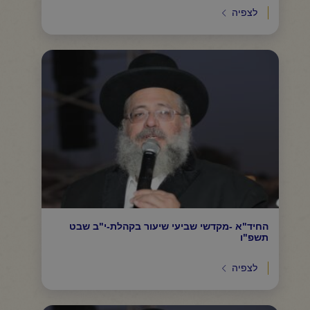
לצפיה
החיד"א -מקדשי שביעי שיעור בקהלת-י"ב שבט
תשפ"ו
לצפיה