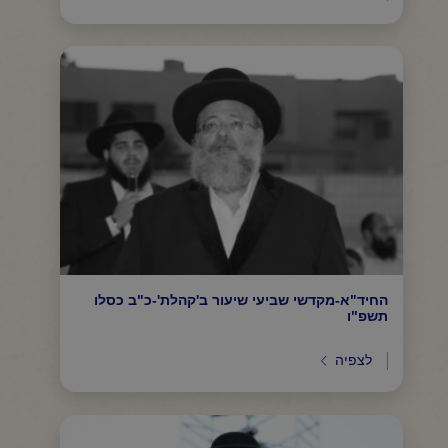
החיד"א-מקדשי שביעי שיעור ב'קהלת'-כ"ב כסלו
תשפ"ו
לצפיה