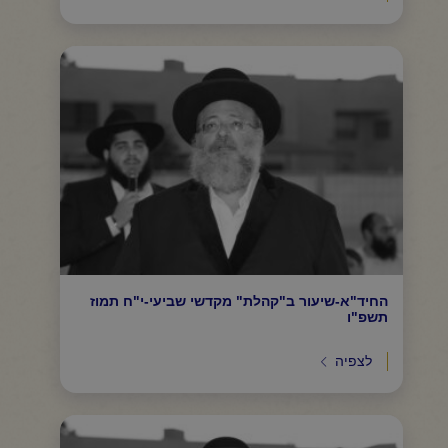
החיד"א-שיעור ב"קהלת" מקדשי שביעי-י"ח תמוז
תשפ"ו
לצפיה