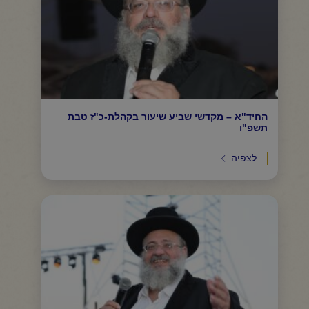
החיד"א – מקדשי שביע שיעור בקהלת-כ"ז טבת
תשפ"ו
לצפיה