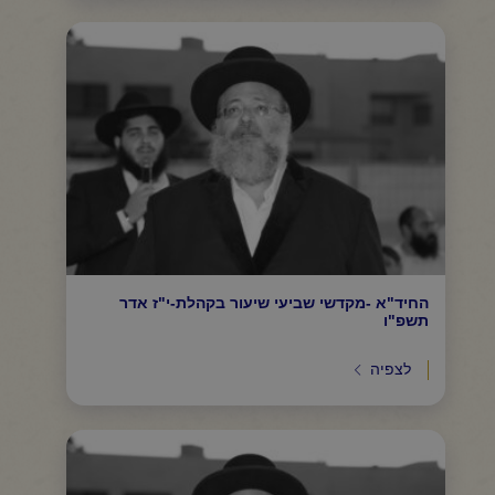
החיד"א -מקדשי שביעי שיעור בקהלת-י"ז אדר
תשפ"ו
לצפיה