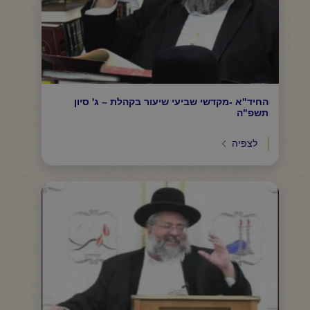
החיד"א -מקדשי שביעי שיעור בקהלת – ג' סיון
תשפ"ה
לצפיה