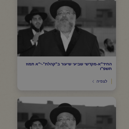
החיד"א-מקדשי שביעי שיעור ב"קהלת"-י"א תמוז
תשפ"ו
לצפיה