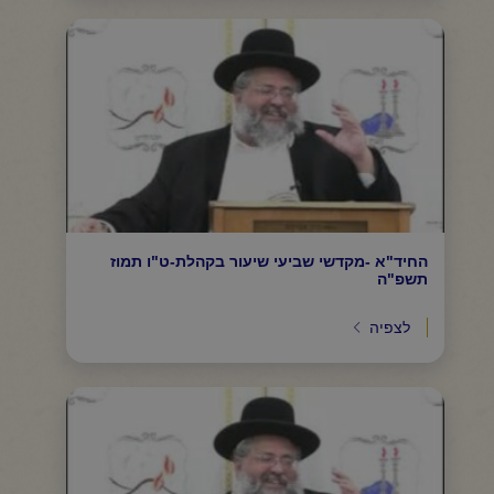
החיד"א -מקדשי שביעי שיעור בקהלת-ט"ו תמוז
תשפ"ה
לצפיה