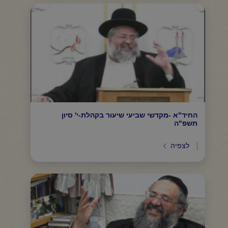
החיד"א -מקדשי שביעי שיעור בקהלת-י' סיון
תשפ"ה
לצפיה