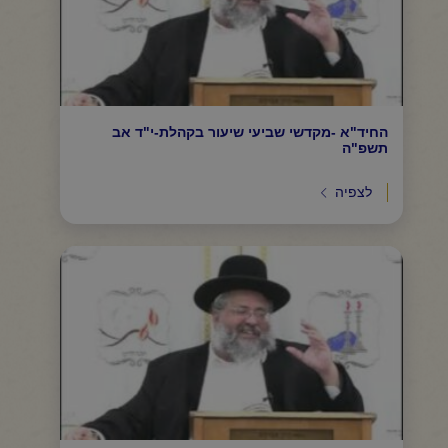
החיד"א -מקדשי שביעי שיעור בקהלת-י"ד אב
תשפ"ה
לצפיה