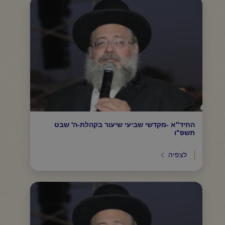
החיד"א -מקדשי שביעי שיעור בקהלת-ה' שבט
תשפ"ו
לצפיה