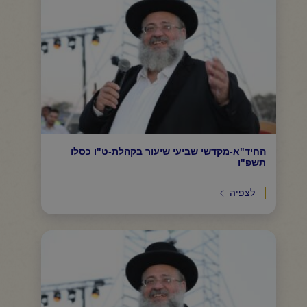
החיד"א-מקדשי שביעי שיעור בקהלת-ט"ו כסלו
תשפ"ו
לצפיה