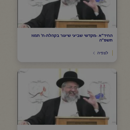
החיד"א -מקדשי שביעי שיעור בקהלת-ח' תמוז
תשפ"ה
לצפיה