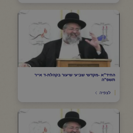
החיד"א -מקדשי שביעי שיעור בקהלת-ד אייר
תשפ"ה
לצפיה