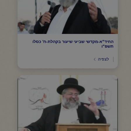
החיד"א-מקדשי שביעי שיעור בקהלת-ח' כסלו
תשפ"ו
לצפיה