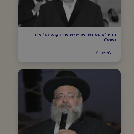
החיד"א -מקדשי שביעי שיעור בקהלת-ד' אדר
תשפ"ו
לצפיה