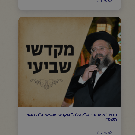
לצפיה
החיד"א-שיעור ב"קהלת" מקדשי שביעי-כ"ה תמוז
תשפ"ו
לצפיה