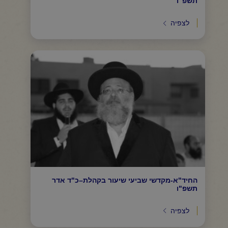
תשפ"ו
לצפיה
החיד"א-מקדשי שביעי שיעור בקהלת–כ"ד אדר
תשפ"ו
לצפיה