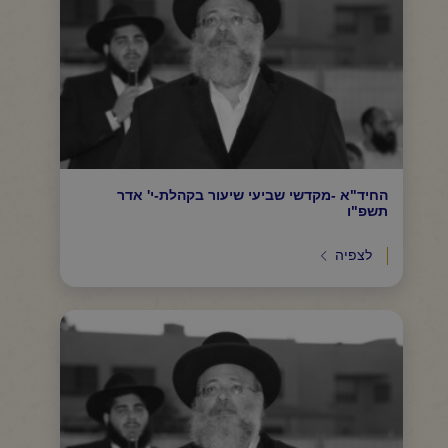
החיד"א -מקדשי שביעי שיעור בקהלת-י' אדר
תשפ"ו
לצפיה