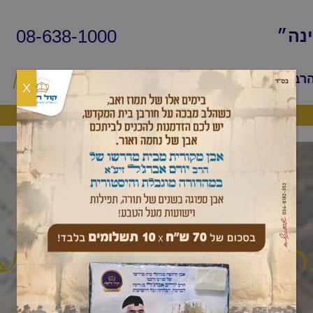
08-638-1000
ינה״
הרב
שיעורי החיד״א
שאלות ותשובות
פ
X
היה שותף
 ואגדה שיעור ע