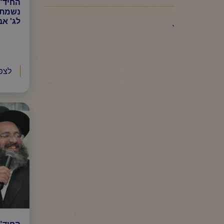
החיד"א
נשמת ר
לג' אב
`
לצפ
החיד"