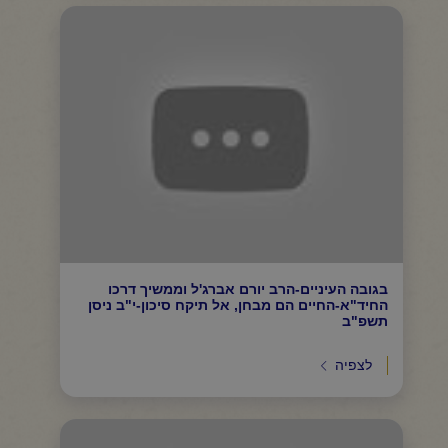
בגובה העיניים-הרב יורם אברג'ל וממשיך דרכו
החיד"א-החיים הם מבחן, אל תיקח סיכון-י"ב ניסן
תשפ"ב
לצפיה