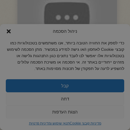
ניהול הסכמה
כדי לספק את החוויה הטובה ביותר, אנו משתמשים בטכנולוגיות כמו
קובצי Cookie לאחסון ו/או גישה למידע במכשיר. מתן הסכמה לשימוש
בטכנולוגיות אלו יאפשר לנו לעבד נתונים כגון התנהגות גלישה או
בגובה העיניים- הרב יורם אברג'ל וממשיך דרכו
מזהים ייחודיים באתר זה. אי הסכמה או משיכת הסכמה עלולים
החיד"א-הנחת של אבא מהסוכה-י"ז תשרי תשפ"ג
להשפיע לרעה על תפקודן של תכונות מסוימות באתר.
לצפיה
קבל
דחה
הצגת העדפות
מדיניות קובצי Cookie
תנאי שימוש ומדיניות פרטיות