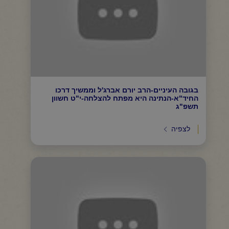
בגובה העיניים-הרב יורם אברג'ל וממשיך דרכו
החיד"א-הנתינה היא מפתח להצלחה-י"ט חשוון
תשפ"ג
לצפיה