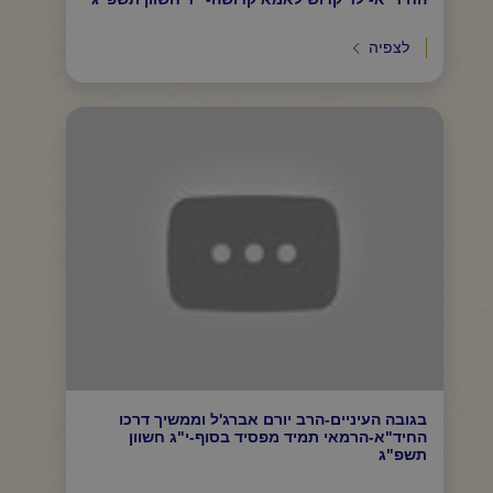
לצפיה
בגובה העיניים-הרב יורם אברג'ל וממשיך דרכו
החיד"א-הרמאי תמיד מפסיד בסוף-י"ג חשוון
תשפ"ג