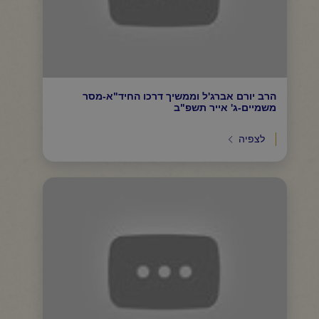
הרב יורם אברג'ל וממשיך דרכו החיד"א-מסר
משמיים-ג' אייר תשפ"ב
לצפיה