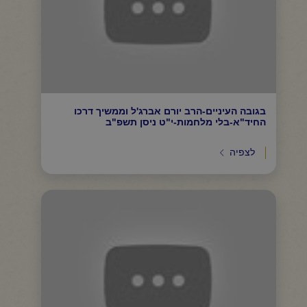
בגובה העיניים-הרב יורם אברג'ל וממשיך דרכו
החיד"א-בלי מלחמות-י"ט ניסן תשפ"ב
לצפיה