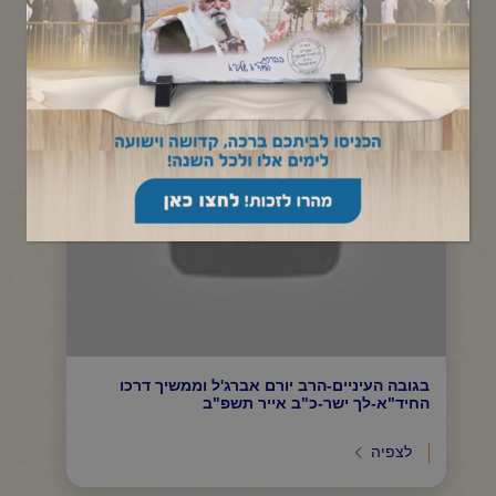
תפריט קטגוריות
בגובה העיניים-הרב יורם אברג'ל וממשיך דרכו
החיד"א-לך ישר-כ"ב אייר תשפ"ב
לצפיה