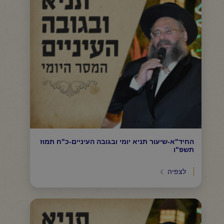
החיד"א-שיעור תניא יומי ובגובה העיניים-כ"ח תמוז
תשפ"ו
לצפיה