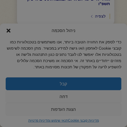
תשפ"ו
לצפיה
ניהול הסכמה
כדי לספק את החוויה הטובה ביותר, אנו משתמשים בטכנולוגיות כמו
קובצי Cookie לאחסון ו/או גישה למידע במכשיר. מתן הסכמה לשימוש
בטכנולוגיות אלו יאפשר לנו לעבד נתונים כגון התנהגות גלישה או
מזהים ייחודיים באתר זה. אי הסכמה או משיכת הסכמה עלולים
להשפיע לרעה על תפקודן של תכונות מסוימות באתר.
קבל
דחה
הצגת העדפות
מדיניות קובצי Cookie
תנאי שימוש ומדיניות פרטיות
החיד"א -שיעור תניא יומי ובגובה העיניים-ד' סיון