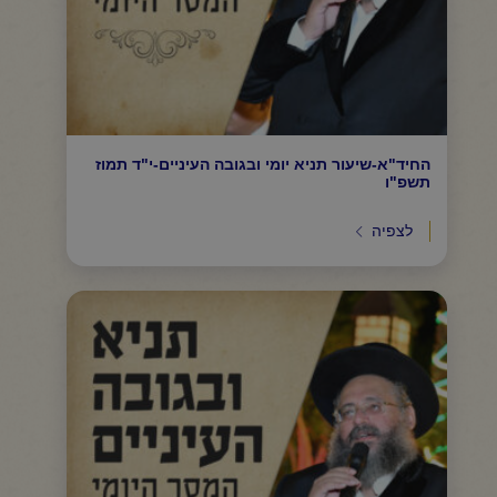
החיד"א-שיעור תניא יומי ובגובה העיניים-י"ד תמוז
תשפ"ו
לצפיה