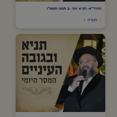
החיד"א- תניא יומי -ב תמוז תשפ"ו
לצפיה