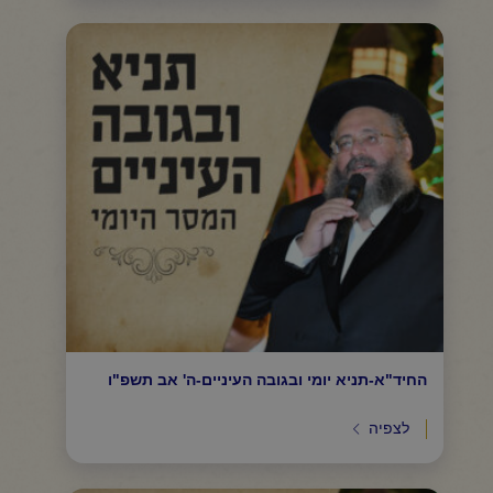
החיד"א-תניא יומי ובגובה העיניים-ה' אב תשפ"ו
לצפיה