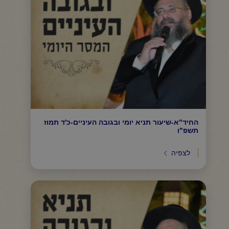
החיד"א-שיעור תניא יומי ובגובה העיניים-כ'ד תמוז
תשפ"ו
לצפיה