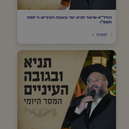
החיד"א-שיעור תניא יומי ובגובה העיניים–ז' תמוז
תשפ"ו
לצפיה