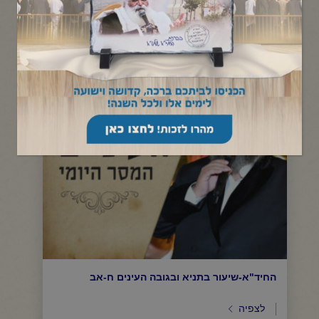
תפריט קטגוריות
החיד"א-שיעור בתניא ובגובה העינים ח-אב
לצפיה