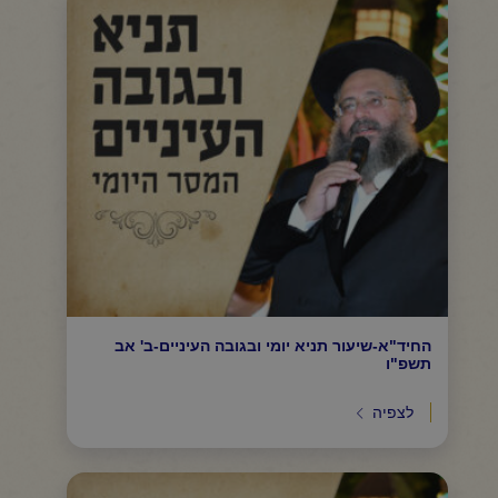
החיד"א-שיעור תניא יומי ובגובה העיניים-ב' אב
תשפ"ו
לצפיה