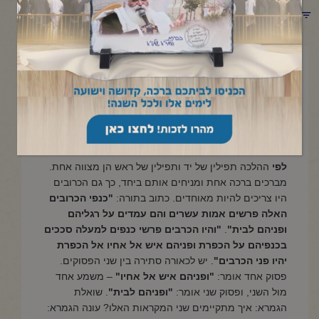
תפריט קטגוריות
פברואר 19, 2026
פרשת תרומה
איש אל אחיו
לפי
ההלכה תפילין של יד ותפילין של ראש הן מצווה אחת.
מברכים ברכה אחת ומניחים אותם ביחד, כך גם הכרובים
היו צריכים להיות מאוחדים. כתוב בתורה:
"כנפי הכרובים
האלה פרשים אמות עשרים והם עמדים על רגליהם
ופניהם לבית"
.
"והיו הכרבים פרשי כנפים למעלה סככים
בכנפיהם על הכפרת ופניהם איש אל אחיו אל הכפרת
יהיו פני הכרבים"
. יש לכאורה סתירה בין שני הפסוקים.
פסוק אחד אומר:
"ופניהם איש אל אחיו"
– משמע אחד
מול השני, ופסוק שני אומר:
"ופניהם לבית"
. שואלת
הגמרא: איך מתקיימים שני המקראות האלו? עונה הגמרא: