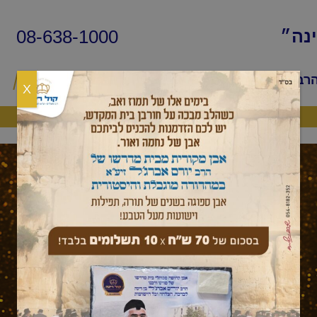
08-638-1000
ינה״
הרב
שיעורי החיד״א
שאלות ותשובות
פ
X
היה שותף
מאמר לשבת