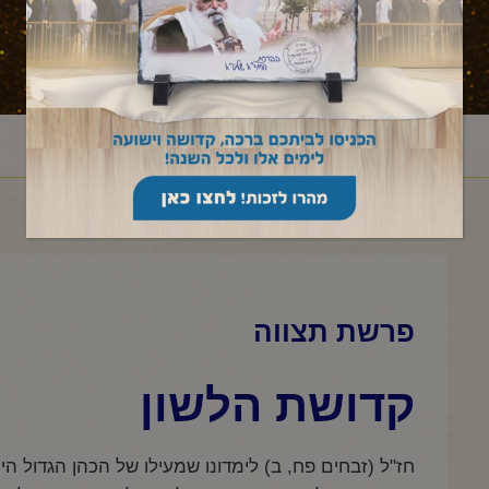
ראשי
מאמר לשבת
שמות
תצוה
פרשת תצווה
/
/
/
/
פרשת תצווה
קדושת הלשון
חז"ל (זבחים פח, ב) לימדונו שמעילו של הכהן הגדול הי