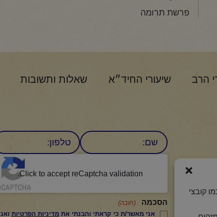
פרשת תרומה
י הרב
שיעורי החיד״א
שאלות ותשובות
שם
טלפון:
CAPTCHA
היומי
Click to accept reCaptcha validation.
ו קובצי
הסכמה
(חובה)
אני מאשר/ת כי קראתי והבנתי את
מדיניות הפרטיות
ואני מסכים/ה לתנאיה.
מזהים