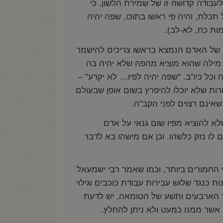
לעבודה קדושה זו של שמירת הלשון, כי
 תכלת, והיה פי ראשו בתוכו, שפה יהיה
מות כח, לא-לב).
יו של האדם הנמצא בראשו צריכים להישמר
 מילה שהוא מוציא מהפה שלא יהיה בה
כל כיו"ב. "שפה יהיה לפיו… לא יקרע" –
ות שלא יוכלו להיפרץ בשום אופן שבעולם
 שאינם רצוים לפני הקב"ה.
לא להוציא מפיו שום גנאי על אדם
 לו נזק כלשהו. וכן אם מישהו בא לדבר
ף החמורים ביותר, וכמו שאמר רבי ישמעאל
ת כנגד שלוש עבירות עבודת כוכבים וגילוי
ער הארבעים ותשע של הטומאה, יש לדעת
אשר ממנו כמעט ולא ניתן להחלץ.