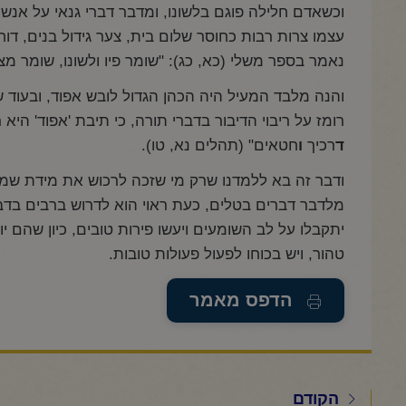
וכשאדם חלילה פוגם בלשונו, ומדבר דברי גנאי על אנשי
עצמו צרות רבות כחוסר שלום בית, צער גידול בנים, דוחק 
נאמר בספר משלי (כא, כג): "שומר פיו ולשונו, שומר מצ
והנה מלבד המעיל היה הכהן הגדול לובש אפוד, ובעוד ש
רומז על ריבוי הדיבור בדברי תורה, כי תיבת 'אפוד' היא
ד
רכיך
ו
חטאים" (תהלים נא, טו).
ודבר זה בא ללמדנו שרק מי שזכה לרכוש את מידת שמי
מלדבר דברים בטלים, כעת ראוי הוא לדרוש ברבים בדבר
יתקבלו על לב השומעים ויעשו פירות טובים, כיון שהם י
טהור, ויש בכוחו לפעול פעולות טובות.
הדפס מאמר
הקודם