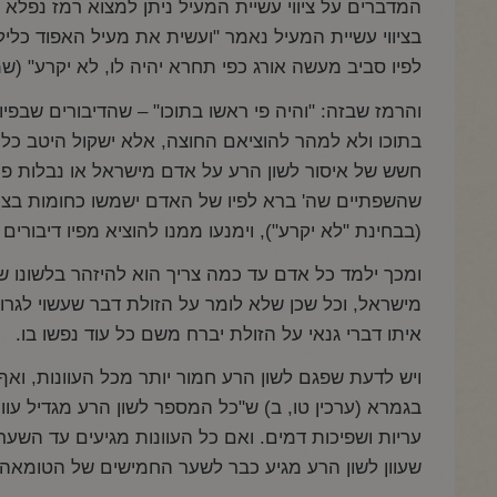
המדברים על ציווי עשיית המעיל ניתן למצוא רמז נפלא 
בציווי עשיית המעיל נאמר "ועשית את מעיל האפוד כליל
לפיו סביב מעשה אורג כפי תחרא יהיה לו, לא יקרע" (ש
והרמז שבזה: "והיה פי ראשו בתוכו" – שהדיבורים שבפ
בתוכו ולא למהר להוציאם החוצה, אלא ישקול היטב כל
חשש של איסור לשון הרע על אדם מישראל או נבלות פה ו
שהשפתיים שה' ברא לפיו של האדם ישמשו כחומות בצור
(בבחינת "לא יקרע"), וימנעו ממנו להוציא מפיו דיבורים
ומכך ילמד כל אדם עד כמה צריך הוא להיזהר בלשונו ש
מישראל, וכל שכן שלא לומר על הזולת דבר שעשוי לגרום
איתו דברי גנאי על הזולת יברח משם כל עוד נפשו בו.
ויש לדעת שפגם לשון הרע חמור יותר מכל העוונות, וא
בגמרא (ערכין טו, ב) ש"כל המספר לשון הרע מגדיל עוונו
עריות ושפיכות דמים. ואם כל העוונות מגיעים עד הש
שעוון לשון הרע מגיע כבר לשער החמישים של הטומאה 