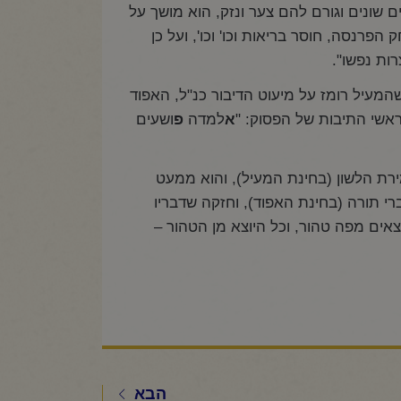
ם שונים וגורם להם צער ונזק, הוא מושך על
הפרנסה, חוסר בריאות וכו' וכו', ועל כן
רות נפשו".
המעיל רומז על מיעוט הדיבור כנ"ל, האפוד
 ראשי התיבות של הפסוק: "
א
למדה
פ
ושעים
רת הלשון (בחינת המעיל), והוא ממעט
י תורה (בחינת האפוד), וחזקה שדבריו
וצאים מפה טהור, וכל היוצא מן הטהור –
הבא