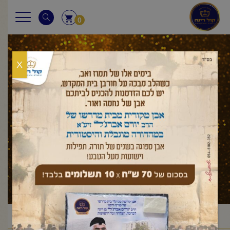
0
X
מאמר לשבת
ראשי
מאמר לשבת
ויקרא
תזריע
פרשת תזריע-מצורע
/
/
/
/