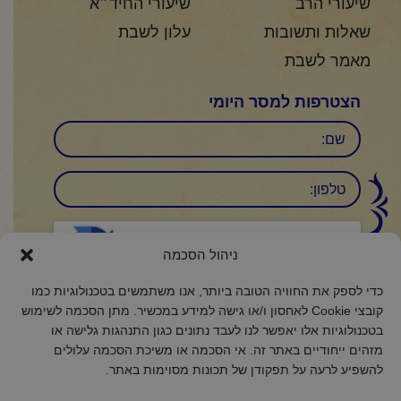
שיעורי הרב
שיעורי החיד״א
שאלות ותשובות
עלון לשבת
מאמר לשבת
הצטרפות למסר היומי
שם
טלפון:
CAPTCHA
ניהול הסכמה
Click to accept reCaptcha validation.
כדי לספק את החוויה הטובה ביותר, אנו משתמשים בטכנולוגיות כמו
הסכמה
קובצי Cookie לאחסון ו/או גישה למידע במכשיר. מתן הסכמה לשימוש
(חובה)
בטכנולוגיות אלו יאפשר לנו לעבד נתונים כגון התנהגות גלישה או
אני מאשר/ת כי קראתי והבנתי את
מדיניות הפרטיות
ואני מסכים/ה לתנאיה.
מזהים ייחודיים באתר זה. אי הסכמה או משיכת הסכמה עלולים
להשפיע לרעה על תפקודן של תכונות מסוימות באתר.