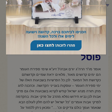
תפריט קטגוריות
מאי 1, 2025
פרשת תזריע-מצורע
כל הפוסל במומו
פוסל
אומר מו"ר הרה"ג יורם אברג'ל זיע"א שימי ספירת העומר
הם ימים קדושים מאוד, מלאים יראת שמיים וקדושתם
כקדושת חול המועד. לכן כל הפרשיות בשבועות האלו של
ימי ספירת העומר – עוסקות בענייני הקדושה. וכהכנה לחג
מתן תורה מנהג ישראל קודש לקרוא בשבועות אלו גם פרקי
אבות לכן נביא חידוש נפלא מהרב על פרקי אבות: בהקדמה
לפרקי אבות אומרים "כל ישראל יש להם חלק לעולם הבא
שנאמר ועמך כולם צדיקים וכו'…." ומכאן ניתן ללמוד על