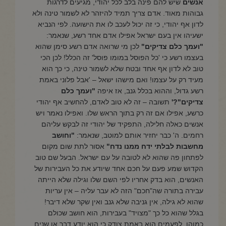
אנשים
שיש להם פינה בלב לכל יהודי, מגיעים לדרגות
גבוהות מאוד. אדם צריך תמיד להיזהר לא לשמור טינה ולא
לדון אף יהודי, כי זה יכול לעכב לו את הישועה. לפי הנביא
ישעיהו אין בעם ישראל אפילו אדם אחד רשע, שנאמר:
"ועמך כלם צדיקים"
לכן מי שרואה אדם רשע סימן שהוא
בעצמו רשע כי 'כל הפוסל במומו פוסל' זה הכלל! לכן הכי
טוב לא לדון אף אחד ובטח שלא לשמור טינה, כי כך הוא
מעיד רק על עצמו! ואם מישהו ישאל – 'אבל פלוני באמת
רשע גדול, וההוא בכלל גנב, אז איפה
"ועמך כלם
צדיקים"?'
תשובה – זה לא טוב לאדם, להחשיב אף יהודי
כרשע, אפילו אם זה רק בתוך הראש שלו. ואפילו נאמר ויש
אנשים כאלה חלילה, התפקיד של יהודי זה לבקש עליהם
רחמים. ה' כבר יחזיר אותם למוטב, שנאמר:
"וחושב
מחשבות לבלתי ידח ממנו נדח"
אסור לתת שום מקום
לפתחון פה שהוא לא לטובה על עם ישראל. הבעל שם טוב
הקדוש שמע פעם על חכם אחד שיודע את כל העבירות של
האנשים, הוא בדק אחריו לפי השם שלו וגילה שלא הייתה
עבירה בתורה שה"חכם" הזה לא עבר עליה – אין עריות
שהוא לא גילה, אין גניבה שלא גנב ואין שקר שלא דיבר!
בגלל שהוא כל כך "מצויד" בעבירות, הוא חושב שכולם
כמוהו. לפעמים הוא באמת צודק כי הוא יודע דבר או שנים,