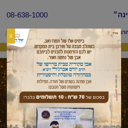
08-638-1000
ינה״
הרב
שיעורי החיד״א
שאלות ותשובות
פ
X
היה שותף
מאמר לשבת