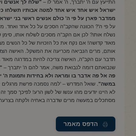
התייעץ עם ה' יתברך, ה' אמר לו –
"שלח לך אנשים וית
ישראל איש אחד איש אחד למטה אבותיו תשלחו כל
ממדבר פארן על פי ה' כולם אנשים ראשי בני ישרא
על פי ה'? הכוונה שהקב"ה הסכים על כל אחד ואחד. מ
נשלח אותו? לכן אם הקב"ה מסכים לשלוח אותו, סימן ש
מאוד קדושה! אם נקח את כל הזכויות של כל הנשים מב
אותם, מרים הנביאה מכריעה את המשקל. האישה הצד
תדבר עם הקב"ה, האישה צריכה להיות במדרגה מאוד ג
שנבואתם דומה לנבואת משה, אמר להם ה' יתברך –
"
פה אל פה אדבר בו ומראה ולא בחידות ותמונת ה' י
במשה"
. שואל המדרש – 'למה נסמכה פרשת מרגלים 
לא היינו יודעים מהו ענשו של לשון הרע! לפיכך סמך זה 
מסתכלים במעשה מרים שדברה באחיה ולקתה בצרעת'
הדפס מאמר