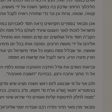
אולם בנוסף לכל זאת, נקיון זה בא לרמוז לכולנו על ה
הליכלוך הרוחני שדבק בה במשך השנה על ידי מעשינו, 
קנאה, שנאה, צרות עין וכו' כדי שתהיה ראויה לקבל א
אכן מבואר בספרים הקדושים (ראה חסד לאברהם במעיין 
מישראל לזכות לאור העצום שיורד לעולם בליל פסח ולא י
הקב"ה חסד גדול ושלושים יום קודם הפסח הוא מתחיל 
אליהם על ידי מעשיו הרעים, ומנקה אותו בכל יום מימ
שעשה, עד שבליל פסח נמצא כל אחד מישראל נקי וטהו
חורין מיצרו הרע, וראוי לקבל את קדושת חג הפסח.
ובראות האדם את גודל החיבה והאהבה שנוהג כלפיו הק
אל ה' מתוך אהבה ורצון, בבחינת "תשובה מאהבה".
ולכן אף על פי שבנוגע ליום ראש השנה מצינו שיש מדקדקי
בגימטריא 'חטא' (שו"ע או"ח סי' תקפג, ס"ב בהגה), בכל
"מצוה לחלק לתינוקות קליות ואגוזים כדי שיראו שינוי ויש
ומבאר מרן פאר הדור והדרו רבנו עובדיה יוסף שליט"א(