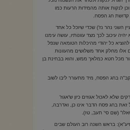
צורך הגדול לנקות ולטהר את הנשמה מכל
וכן לנקות אותה מהמידות הרעות כמו
ת קדושת חג הפסח.
השני נהר נז') שכדי שיוכל כל אחד
היה עיכוב לכך מצד עוונותיו, עושה עימנו
להוציא כל יהודי מהיכלות הטומאה שנפל
ים אלו מחלק אחד משלושים מהעוונות
ר מכל חטא כמלאך ממש, והוא בבחינת בן
ב"ה בחג הפסח, מיד מתעורר ליבו לשוב
ם שלא לאכול אגוזים כיון ש'אגוז'
 זאת בחג פסח הדבר אינו כן, ואדרבה,
אלו" (שם סי' תעב, טז).
זיע"א): בראש השנה רוב העולם שבים