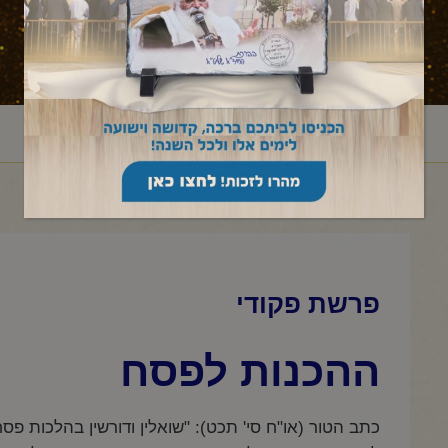
ראשי
מאמר לשבת
שמות
פקודי
פרשת פקודי
/
/
/
/
פרשת פקודי
ההכנות לפסח
כתב הטור (או"ח סי' תכט): "שואלין ודורשין בהלכות פ