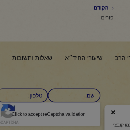
הקודם
פורים
י הרב
שיעורי החיד״א
שאלות ותשובות
שם
טלפון:
CAPTCHA
היומי
Click to accept reCaptcha validation.
ו קובצי