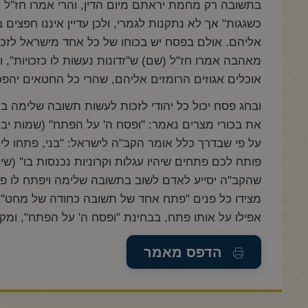
בתשובה רק מחמת יראתם מיום הדין, והרי אמרו חז"ל (י
כשגגות" אך לא נתקנות לגמרי, ולכן עדיין איננו חפצים 
אליהם. אולם בפסח יש בכוחו של כל אחד מישראל לזכו
מאהבה אמרו חז"ל (שם) ש"זדונות נעשות לו כזכויות", 
אוכלים אגוזים הרומזים אליהם, שהרי כל החטאים יהפכו 
ובחג פסח יכול כל יהודי לזכות לעשות תשובה שלימה ב
את בכורי מצרים נאמר: "ופסח ה' על הפתח" (שמות יב
על פי שבדרך כלל אומר הקב"ה לישראל: "בני, פתחו ל
פותח לכם פתחים שיהיו עגלות וקרוניות נכנסות בו" (שי
שהקב"ה יסייע לאדם לשוב בתשובה שלימה ויפתח לו פ
מצידו כל פנים "פתח אחד של תשובה כחודה של מחט",
אפילו על אותו פתח, בבחינת "ופסח ה' על הפתח", ומקב
הדפס מאמר