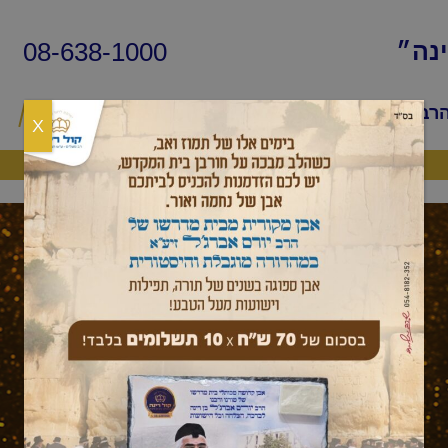
08-638-1000
ינה״
הרב
שיעורי החיד״א
שאלות ותשובות
פ
X
היה שותף
מאמר לשבת