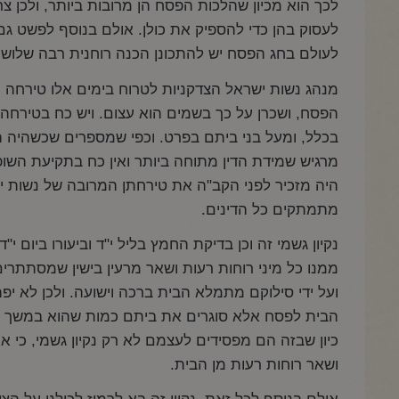
לכך הוא מכיון שהלכות הפסח הן מרובות ביותר, ולכן צ
לעסוק בהן כדי להספיק את כולן. אולם בנוסף לפשט גם 
לעולם בחג הפסח יש להתכונן הכנה רוחנית רבה שלושי
מנהג נשות ישראל הצדקניות לטרוח בימים אלו טירחה רב
הפסח, ושכרן על כך בשמים הוא עצום. ויש כח בטירחה
בכלל, ומעל בני ביתם בפרט. וכפי שמספרים שכשהיה הר
מרגיש שמידת הדין מתוחה ביותר ואין כח בתקיעת השופ
היה מזכיר לפני הקב"ה את טירחתן המרובה של נשות יש
מתמתקים כל הדינים.
נקיון גשמי זה וכן בדיקת החמץ בליל י"ד וביעורו ביום י"
ממנו כל מיני רוחות רעות ושאר מרעין בישין שמסתתרים 
ועל ידי סילוקם מתמלא הבית ברכה וישועה. ולכן לא יפה
הבית לפסח אלא סוגרים את ביתם כמות שהוא במשך כל 
כיון שבזה הם מפסידים לעצמם לא רק נקיון גשמי, כי אם 
ושאר רוחות רעות מן הבית.