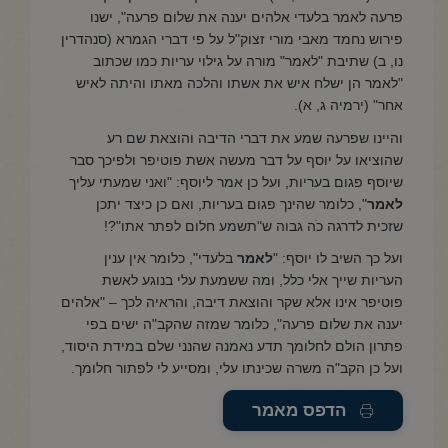
פרעה לאמר בלעדי אלהים יענה את שלום פרעה", ישנו
פירוש נחמד מאבי מורי זצוק"ל על פי דברי הגמרא (סנהדרין
נו, ב) שתיבת "לאמר" מורה על גילוי עריות כמו שכתוב
"לאמר הן ישלח איש את אשתו והלכה מאתו והיתה לאיש
אחר" (ירמיה ג, א).
והיינו שפרעה שמע את דברי הדיבה והוצאת שם רע
שהוציאו על יוסף על דבר מעשה אשת פוטיפר ולפיכך סבר
שיוסף פגום בעריות, ועל כן אמר ליוסף: "ואני שמעתי עליך
לאמר
", כלומר שהינך פגום בעריות, ואם כן כיצד יתכן
שזכית לדרגה כֹה גבוה ש"תשמע חלום לפתר אתו"?!
ועל כך השיב לו יוסף: "
לאמר
בלעדי", כלומר אין ענין
העריות שייך אלי כלל, ומה ששמעת עלי בנוגע לאשת
פוטיפר אינו אלא שקר והוצאת דיבה, והראיה לכך – "אלהים
יענה את שלום פרעה", כלומר שמזה שהקב"ה ישים בפי
פתרון הולם לחלומך תדע נאמנה שהנני שלם במידת היסוד,
ועל כן הקב"ה משרה שכינתו עלי, ומסייע לי לפתור חלומך.
הדפס מאמר