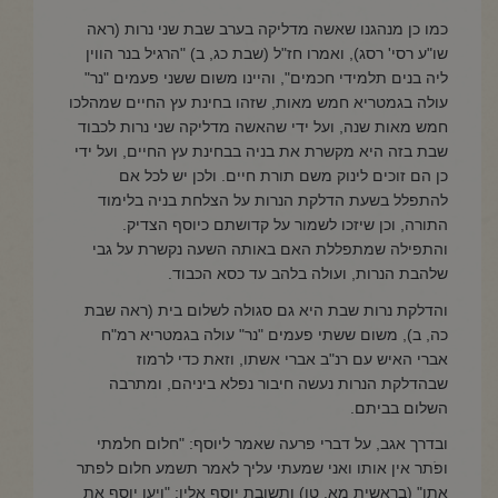
כמו כן מנהגנו שאשה מדליקה בערב שבת שני נרות (ראה
שו"ע רסי' רסג), ואמרו חז"ל (שבת כג, ב) "הרגיל בנר הווין
ליה בנים תלמידי חכמים", והיינו משום ששני פעמים "נר"
עולה בגמטריא חמש מאות, שזהו בחינת עץ החיים שמהלכו
חמש מאות שנה, ועל ידי שהאשה מדליקה שני נרות לכבוד
שבת בזה היא מקשרת את בניה בבחינת עץ החיים, ועל ידי
כן הם זוכים לינוק משם תורת חיים. ולכן יש לכל אם
להתפלל בשעת הדלקת הנרות על הצלחת בניה בלימוד
התורה, וכן שיזכו לשמור על קדושתם כיוסף הצדיק.
והתפילה שמתפללת האם באותה השעה נקשרת על גבי
שלהבת הנרות, ועולה בלהב עד כסא הכבוד.
והדלקת נרות שבת היא גם סגולה לשלום בית (ראה שבת
כה, ב), משום ששתי פעמים "נר" עולה בגמטריא רמ"ח
אברי האיש עם רנ"ב אברי אשתו, וזאת כדי לרמוז
שבהדלקת הנרות נעשה חיבור נפלא ביניהם, ומתרבה
השלום בביתם.
ובדרך אגב, על דברי פרעה שאמר ליוסף: "חלום חלמתי
ופֹתר אין אותו ואני שמעתי עליך לאמר תשמע חלום לפתר
אתו" (בראשית מא, טו) ותשובת יוסף אליו: "ויען יוסף את