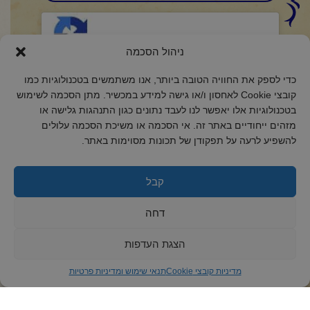
CAPTCHA
Click to accept reCaptcha validation.
ניהול הסכמה
כדי לספק את החוויה הטובה ביותר, אנו משתמשים בטכנולוגיות כמו
הסכמה
(חובה)
קובצי Cookie לאחסון ו/או גישה למידע במכשיר. מתן הסכמה לשימוש
אני מאשר/ת כי קראתי והבנתי את
מדיניות הפרטיות
ואני מסכים/ה לתנאיה.
בטכנולוגיות אלו יאפשר לנו לעבד נתונים כגון התנהגות גלישה או
מזהים ייחודיים באתר זה. אי הסכמה או משיכת הסכמה עלולים
להשפיע לרעה על תפקודן של תכונות מסוימות באתר.
קבל
2018 כל הזכויות שמורות לקול רינה
הצהרת נגישות
דחה
מדיניות פרטיות
הצגת העדפות
מדיניות קובצי Cookie
מדיניות קובצי Cookie
תנאי שימוש ומדיניות פרטיות
ד