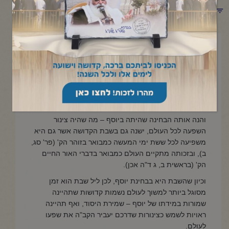
תפריט קטגוריות
כ"ו כסלו תשפ"ה
פרשת מקץ
נרות שבת
והנה אותה הבחינה שהיתה ביוסף – מה שהיה צינור
השפעה לכל העולם, ישנה גם בשבת הקדושה אשר גם היא
משפיעה לכל ששת ימי המעשה כמבואר בזוהר הק' (פר' סג,
ב), ובזכותה מתקיים העולם כמבואר בדברי האור החיים
הק' (בראשית ב, ג ד"ה אכן).
וכיון שהשבת היא בבחינת יוסף, לכן ליל שבת הוא זמן
מסוגל ביותר למשוך לעולם נשמות קדושות שתהיינה
שמורות במידתו של יוסף – שמירת היסוד, ואף תהיינה
ראויות לשמש כצינורות שדרכם יעביר הקב"ה את שפעו
לעולם.