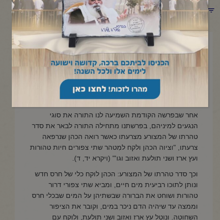
תפריט קטגוריות
י' ניסן תשפ"ד
פרשת מצורע – שבת הגדול
סדר טהרת המצורע
אחר שבפרשה הקודמת השמיעה לנו התורה את סוגי
הנגעים למיניהם, בפרשתנו מתחילה התורה לבאר את סדר
טהרתו של המצורע מצרעתו כאשר רואה הכהן שנרפאה
צרעתו, "וציוה הכהן ולקח למִטהר שתי צפורים חיות טהורות
ועץ ארז ושני תולעת ואזוב וגו'" (ויקרא יד, ד).
וכך סדר טהרתו של המצורע: הכהן לוקח כלי של חרס חדש
ונותן לתוכו רביעית מים חיים, ומביא שתי צפורי דרור
טהורות ושוחט את הברורה שבשתיהן על המים שבכלי חרס
וממצה עד שיהיה הדם ניכר במים, וקובר את הציפור
השחוטה. ונוטל עץ ארז ואזוב ושני תולעת, ולוקח עם