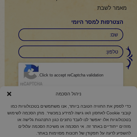
מאמר לשבת
הצטרפות למסר היומי
שם
טלפון:
CAPTCHA
Click to accept reCaptcha validation.
הסכמה
ניהול הסכמה
(חובה)
אני מאשר/ת כי קראתי והבנתי את
מדיניות הפרטיות
ואני מסכים/ה לתנאיה.
כדי לספק את החוויה הטובה ביותר, אנו משתמשים בטכנולוגיות כמו
קובצי Cookie לאחסון ו/או גישה למידע במכשיר. מתן הסכמה לשימוש
בטכנולוגיות אלו יאפשר לנו לעבד נתונים כגון התנהגות גלישה או
מזהים ייחודיים באתר זה. אי הסכמה או משיכת הסכמה עלולים
להשפיע לרעה על תפקודן של תכונות מסוימות באתר.