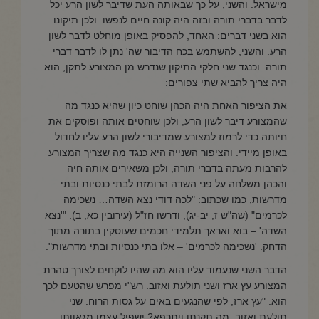
מישראל. והשני, על כך שבאותה העת שדיבר לשון הרע יכל
לדבר בדברי תורה ובזה היה קונה חיים לנפשו. ולכן תיקונו
הוא בשני דברים: האחד, להפסיק באופן מוחלט לדבר לשון
הרע. והשני, להשתמש בכח הדיבור שה' נתן לו לדבר דברי
תורה. וכנגד שני חלקי התיקון שנדרש מן המצורע לתקן, הוא
היה צריך להביא שתי צפורים:
את הציפור האחת היה הכהן שוחט כיון שהיא כנגד מה
שהמצורע דיבר לשון הרע, ולכן שוחטים אותה ופוסקים את
חיותה כדי לרמוז למצורע שמדיבורי לשון הרע עליו לחדול
באופן מיידי. והציפור השנייה היא כנגד מה שצריך המצורע
להרבות מעתה בדברי תורה, ולכן משאירים אותה חיה
והכהן משלחה על פני השדה הרומזת לבתי כנסיות ובתי
מדרשות, כמו שכתוב: "לכה דודי נצא השדה… נשכימה
לכרמים" (שה"ש ז, יב-יג), ודרשו חז"ל (עירובין כא, ב): "'נצא
השדה' – בוא ואראך תלמידי חכמים שעוסקין בתורה מתוך
הדחק. 'נשכימה לכרמים' – אלו בתי כנסיות ובתי מדרשות".
הדבר השני שנעמוד עליו הוא מה שהיו לוקחים לצורך טהרת
המצורע עץ ארז ושני תולעת ואזוב. רש"י מפרש שהטעם לכך
הוא: "עץ ארז, לפי שהנגעים באים על גסות הרוח. שני
תולעת ואזוב, מה תקנתו ויתרפא? ישפיל עצמו מגאוותו