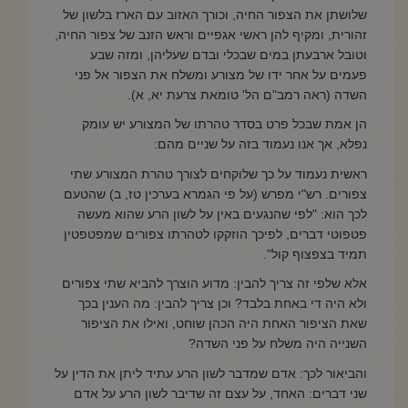
שלושתן את הצפור החיה, וכורך האזוב עם הארז בלשון של
זהורית, ומקיף להן ראשי אגפיים וראש הזנב של צפור החיה,
וטובל ארבעתן במים שבכלי ובדם שעליהן, ומזה שבע
פעמים על אחר ידו של מצורע ומשלח את הצפור אל פני
השדה (ראה רמב"ם הל' טומאת צרעת יא, א).
הן אמת שבכל פרט בסדר טהרתו של המצורע יש עומק
נפלא, אך אנו נעמוד בזה על שניים מהם:
ראשית נעמוד על כך שלוקחים לצורך טהרת המצורע שתי
צפורים. רש"י מפרש (על פי הגמרא בערכין טז, ב) שהטעם
לכך הוא: "לפי שהנגעים באין על לשון הרע שהוא מעשה
פטפוטי דברים, לפיכך הוזקקו לטהרתו צפורים שמפטפטין
תמיד בצפצוף קול".
אלא שלפי זה צריך להבין: מדוע הוצרך להביא שתי צפורים
ולא היה די באחת בלבד? וכן צריך להבין: מה הענין בכך
שאת הציפור האחת היה הכהן שוחט, ואילו את הציפור
השנייה היה משלח על פני השדה?
והביאור לכך: אדם שמדבר לשון הרע עתיד ליתן את הדין על
שני דברים: האחד, על עצם זה שדיבר לשון הרע על אדם