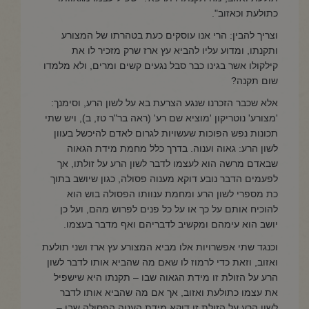
כתולעת וכאזוב".
וצריך להבין: הרי אנו עוסקים כעת בטהרתו של המצורע
ותקנתו, ומדוע עליו להביא עץ ארז שרק מזכיר לו את
קילקולו אשר בגינו כבר סבל נגעים קשים ומרים, ולא מלמדו
שום תקנה?
אלא שכבר הזכרנו שנגע הצרעת בא על לשון הרע, וסימנך:
'מצורע' נוטריקון 'מוציא שם רע' (ראה בר"ר טז, ב), ויש שתי
תכונות נפש הפוכות שעשויות לגרום לאדם להיכשל בעוון
לשון הרע: גאוה וענוה. בדרך כלל מחמת מידת הגאוה
שבאדם מרשה הוא לעצמו לדבר לשון הרע על זולתו, אך
לפעמים הדבר נובע דוקא מענוה פסולה, כגון שיושב בתוך
כת מספרי לשון הרע ומחמת ענוותו הפסולה בוש הוא
להוכיח אותם על כך או על כל פנים לפרוש מהם, ועל כן
יושב הוא עימהם ומקשיב לדבריהם ואף מדבר בעצמו.
וכנגד שתי אפשרויות אלו מביא המצורע עץ ארז ושני תולעת
ואזוב, וזאת כדי לרמוז לו שאם מה שהביא אותו לדבר לשון
הרע על הזולת זו מידת הגאוה שבו – תקנתו היא שישפיל
את עצמו כתולעת ואזוב, אך אם מה שהביא אותו לדבר
לשון הרע על הזולת זו דוקא מידת הענוה הפסולה שבו –