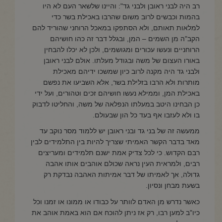
רב היה לבני ראובן ולבני גד": והיינו שלשאר העם לא היו
בהמות וכבשים לרוב משום שהרבו באכילת בשר כדי
למלאות תאותם, ולא הסתפקו במאכל הרוחני שהוריד להם
הקב"ה מן השמים – המן, ובגלל דבר זה כהו חושיהם
הרוחניים ונעשו עכורים ומגושמים, ולכן לא יכלו להבחין
באורו העצום של משה ובגודל מעלתו. אולם לבני ראובן
ולבני גד היה מקנה לרוב כיון שמשכו ידיהם מאכילת
מותרות ולא הרבו בזלילת בשר, אלא השביעו את נפשם
באכילת המן, וממילא נעשו חושיהם זכים וטהורים, ועל ידי
כן הבחינו היטב במעלתו הנפלאה של משה, והחליטו לדבוק
בו ולא לעזבו אף בעד כל הון שבעולם.
ממעשה זה של בני גד ובני ראובן יש ללמוד מסר נוקב עד
מאד בדבר הקשר האמיתי שצריך להיות בין התלמידים לבין
רבם הקדוש. כי לכל צדיק אמת ישנם תלמידים ומעריצים
רבים, ולמראית העין נראה שכולם אוהבים אותו אהבה
גדולה, אך לאמיתו של דבר אמיתות האהבה נבדקת רק
בשעת מבחן ונסיון.
כאשר נדרש מן האדם לוותר על כבודו או ממונו או זמנו וכל
כיו"ב למען רבו, רק אז ניתן להוכח אם הוא באמת אוהב את