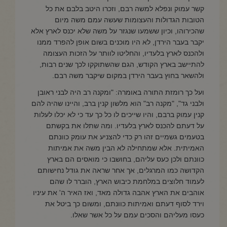
קשר עמוק ונפלא למשה רבם, וזכרו היטב בלבם את כל
הטובות הגדולות והעצומות שעשה עמם משה מיום
שהכירוהו, וכיון ששמעו שנגזר על משה שלא יכנס לארץ אלא
יקבר בעבר הירדן, לא היו מוכנים בשום אופן להפרד ממנו
ולהכנס לארץ בלעדיו, והחליטו לוותר על הזכות העצומה
להתיישב בארץ הקודש, הגם שהשתוקקו לכך שנים רבות,
ולהשאר בחוץ בעבר הירדן במקום שיקבר משה רבם.
ועל כך רומזת התורה באומרה: "ומקנה רב היה לבני ראובן
ולבני גד", "מקנה רב" הוא מלשון קנין ברב, והיינו שהיה להם
קנין עמוק ברבם, והיו שייכים לו כל כך עד כי לא יכלו לעלות
על דעתם להכנס לארץ בלעדיו. ומה שתלו את בקשתם
בטעמים גשמיים זהו רק כדי להצניע את עומק כוונתם
האמיתית. אלא שמתחילה לא הבין משה את אמיתות
כוונתם ולכן כעס עליהם, בחושבו כי מואסים הם בארץ
הקדושה כמו המרגלים, אך אחר שראה את גודל נחישותם
לעמוד חלוצים במלחמת כיבוש הארץ, הוברר לו שהם
אוהבים את הארץ אהבה גדולה מאד, ואז האיר ה' את עיניו
וירד לסוף דעתם ואמיתות כוונתם, ומשום כך ביטל את
כעסו מעליהם והסכים עמם על כל אשר שאלו.