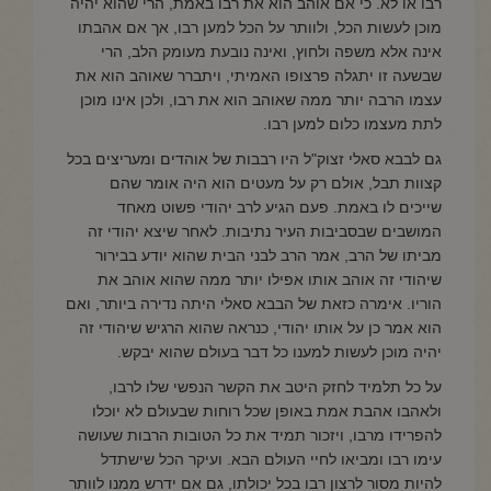
רבו או לא. כי אם אוהב הוא את רבו באמת, הרי שהוא יהיה
מוכן לעשות הכל, ולוותר על הכל למען רבו, אך אם אהבתו
אינה אלא משפה ולחוץ, ואינה נובעת מעומק הלב, הרי
שבשעה זו יתגלה פרצופו האמיתי, ויתברר שאוהב הוא את
עצמו הרבה יותר ממה שאוהב הוא את רבו, ולכן אינו מוכן
לתת מעצמו כלום למען רבו.
גם לבבא סאלי זצוק"ל היו רבבות של אוהדים ומעריצים בכל
קצוות תבל, אולם רק על מעטים הוא היה אומר שהם
שייכים לו באמת. פעם הגיע לרב יהודי פשוט מאחד
המושבים שבסביבות העיר נתיבות. לאחר שיצא יהודי זה
מביתו של הרב, אמר הרב לבני הבית שהוא יודע בבירור
שיהודי זה אוהב אותו אפילו יותר ממה שהוא אוהב את
הוריו. אימרה כזאת של הבבא סאלי היתה נדירה ביותר, ואם
הוא אמר כן על אותו יהודי, כנראה שהוא הרגיש שיהודי זה
יהיה מוכן לעשות למענו כל דבר בעולם שהוא יבקש.
על כל תלמיד לחזק היטב את הקשר הנפשי שלו לרבו,
ולאהבו אהבת אמת באופן שכל רוחות שבעולם לא יוכלו
להפרידו מרבו, ויזכור תמיד את כל הטובות הרבות שעושה
עימו רבו ומביאו לחיי העולם הבא. ועיקר הכל שישתדל
להיות מסור לרצון רבו בכל יכולתו, גם אם ידרש ממנו לוותר