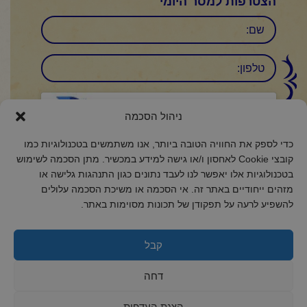
הצטרפות למסר היומי
שם
טלפון:
CAPTCHA
ניהול הסכמה
Click to accept reCaptcha validation.
כדי לספק את החוויה הטובה ביותר, אנו משתמשים בטכנולוגיות כמו
קובצי Cookie לאחסון ו/או גישה למידע במכשיר. מתן הסכמה לשימוש
הסכמה
(חובה)
בטכנולוגיות אלו יאפשר לנו לעבד נתונים כגון התנהגות גלישה או
אני מאשר/ת כי קראתי והבנתי את
מדיניות הפרטיות
ואני מסכים/ה לתנאיה.
מזהים ייחודיים באתר זה. אי הסכמה או משיכת הסכמה עלולים
להשפיע לרעה על תפקודן של תכונות מסוימות באתר.
קבל
2018 כל הזכויות שמורות לקול רינה
דחה
הצהרת נגישות
מדיניות פרטיות
הצגת העדפות