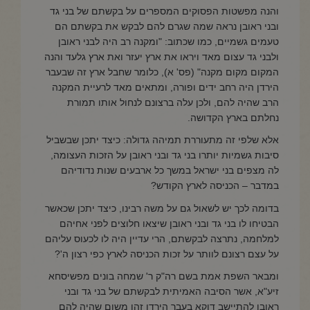
והנה מפשטות הפסוקים המספרים על בקשתם של בני גד
ובני ראובן נראה שמה שגרם להם לבקש את בקשתם הם
טעמים גשמיים, כמו שכתוב: "ומקנה רב היה לבני ראובן
ולבני גד עצום מאד ויראו את ארץ יעזר ואת ארץ גלעד והנה
המקום מקום מקנה" (פס' א), כלומר שחבל ארץ זה שבעבר
הירדן היה רחב ידים ופורה, ומתאים מאד לרעיית המקנה
הרב שהיה להם, ולכן עלה ברצונם לנחול אותו תמורת
נחלתם בארץ הקדושה.
אלא שלפי זה מתעוררת תמיהה גדולה: כיצד יתכן שבשביל
סיבות גשמיות יותרו בני גד ובני ראובן על הזכות העצומה,
לה מצפים בני ישראל במשך כל ארבעים שנות נדודיהם
במדבר – הכניסה לארץ הקודש?
בדומה לכך יש לשאול גם על משה רבינו, כיצד יתכן שכאשר
הבטיחו לו בני גד ובני ראובן שיצאו חלוצים לפני אחיהם
למלחמה, נתרצה לבקשתם, הרי עדיין היה לו לכעוס עליהם
על עצם רצונם לוותר על זכות הכניסה לארץ כפי רצון ה'?
ומבאר השפת אמת בשם רה"ק ר' שמחה בונים מפשיסחא
זיע"א, אשר הסיבה האמיתית לבקשתם של בני גד ובני
ראובן להתיישב דוקא בעבר הירדן זהו משום שהיה להם