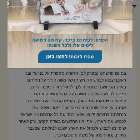
תפריט קטגוריות
כ"ט תמוז תשפ"ה
פרשת מטות – מסעי
קנין ברב
בסיום פרשתנו (בפרק לב) התורה מספרת על בני גד ובני
ראובן שבאו לבקש את רשותו של משה לותר על נחלתם
בארץ הקדושה ובתמורה לכך לנחול נחלה בעבר הירדן.
ומתחילה כעס עליהם משה כעס גדול והשווה אותם
למרגלים שמאסו את הארץ, והניאו את לב העם מלרשת
אותה, אך אחר שהבטיחו בני גד ובני ראובן שלא ישבו
בנחלתם בחיבוק ידים, אלא יכנסו עם כל אחיהם בני ישראל
לכבוש את הארץ, ואף יהיו החלוצים בשדה הקרב, ורק לאחר
שיסיימו לכבוש ולנחול את הארץ ישובו לנחלתם שבעבר
הירדן, נחה דעתו של משה והסכים לכך.