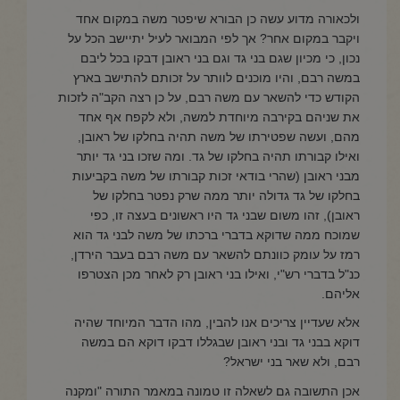
ולכאורה מדוע עשה כן הבורא שיפטר משה במקום אחד
ויקבר במקום אחר? אך לפי המבואר לעיל יתיישב הכל על
נכון, כי מכיון שגם בני גד וגם בני ראובן דבקו בכל ליבם
במשה רבם, והיו מוכנים לוותר על זכותם להתישב בארץ
הקודש כדי להשאר עם משה רבם, על כן רצה הקב"ה לזכות
את שניהם בקירבה מיוחדת למשה, ולא לקפח אף אחד
מהם, ועשה שפטירתו של משה תהיה בחלקו של ראובן,
ואילו קבורתו תהיה בחלקו של גד. ומה שזכו בני גד יותר
מבני ראובן (שהרי בודאי זכות קבורתו של משה בקביעות
בחלקו של גד גדולה יותר ממה שרק נפטר בחלקו של
ראובן), זהו משום שבני גד היו ראשונים בעצה זו, כפי
שמוכח ממה שדוקא בדברי ברכתו של משה לבני גד הוא
רמז על עומק כוונתם להשאר עם משה רבם בעבר הירדן,
כנ"ל בדברי רש"י, ואילו בני ראובן רק לאחר מכן הצטרפו
אליהם.
אלא שעדיין צריכים אנו להבין, מהו הדבר המיוחד שהיה
דוקא בבני גד ובני ראובן שבגללו דבקו דוקא הם במשה
רבם, ולא שאר בני ישראל?
אכן התשובה גם לשאלה זו טמונה במאמר התורה "ומקנה