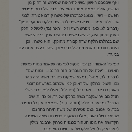
ואף שבמבט ראשון עשוי להיראות שפירוש זה רחוק מן
הפשט, אולם באמת מיוסד הוא על דבריו של גדול מפרשי
הפשט – רש"י, בנוגע לברכתו של משה קודם פטירתו לבני
גד: "ולגד אמר… וירא ראשית לו כי שם חלקת מחוקק ספון"
(דברים לג, כא) ומפרש רש"י וז"ל: "ראה (גד) ליטול לו חלק
בארץ סיחון ועוג, שהיא ראשית כיבוש הארץ, כי ידע אשר
שם בנחלתו חלקת שדה קבורת מחוקק, והוא משה", וכן
היתה כוונתם האמיתית של בני ראובן, שהיו בעצה אחת עם
בני גד.
לפי כל האמור יובן ענין נוסף: לפי מה שנאמר בסוף פרשת
האזינו – "עלה אל הר העברים הזה הר נבו… ומות שם"
(דברים לב, מט-נ), נמצא שמקום פטירת משה היה בהר
נבו, השוכן בחלקו של ראובן כמו שכתוב בפרשתנו "ובני
ראובן בנו את… ואת נבו" (פס' לח), ואילו לפי דברי רש"י
הנ"ל מבואר שנקבר משה בחלקו של גד, וכיצד יתיישב
הדבר? ומבארים חז"ל (סוטה יג, ב) שבאמת אין כל סתירה
בכך, כי אמנם עצם פטירתו של משה היתה בהר נבו
שבחלקו של ראובן, אולם ממקום פטירתו נשאה השכינה
הקדושה את גופו הטהור בכנפיה מרחק ארבעה מילין
(כארבע ק"מ) אל חלקו של גד, ושם הוא נקבר.