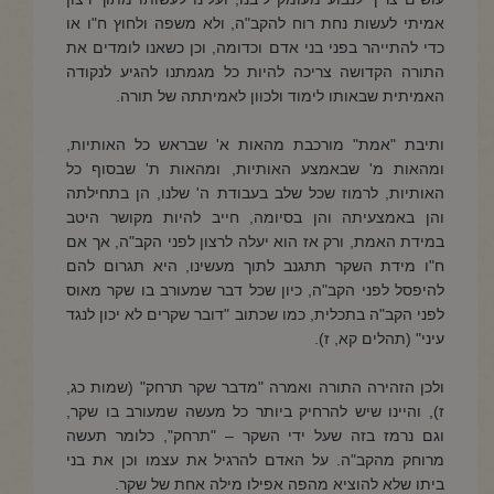
אמיתי לעשות נחת רוח להקב"ה, ולא משפה ולחוץ ח"ו או
כדי להתייהר בפני בני אדם וכדומה, וכן כשאנו לומדים את
התורה הקדושה צריכה להיות כל מגמתנו להגיע לנקודה
האמיתית שבאותו לימוד ולכוון לאמיתתה של תורה.
ותיבת "אמת" מורכבת מהאות א' שבראש כל האותיות,
ומהאות מ' שבאמצע האותיות, ומהאות ת' שבסוף כל
האותיות, לרמוז שכל שלב בעבודת ה' שלנו, הן בתחילתה
והן באמצעיתה והן בסיומה, חייב להיות מקושר היטב
במידת האמת, ורק אז הוא יעלה לרצון לפני הקב"ה, אך אם
ח"ו מידת השקר תתגנב לתוך מעשינו, היא תגרום להם
להיפסל לפני הקב"ה, כיון שכל דבר שמעורב בו שקר מאוס
לפני הקב"ה בתכלית, כמו שכתוב "דובר שקרים לא יכון לנגד
עיני" (תהלים קא, ז).
ולכן הזהירה התורה ואמרה "מדבר שקר תרחק" (שמות כג,
ז), והיינו שיש להרחיק ביותר כל מעשה שמעורב בו שקר,
וגם נרמז בזה שעל ידי השקר – "תרחק", כלומר תעשה
מרוחק מהקב"ה. על האדם להרגיל את עצמו וכן את בני
ביתו שלא להוציא מהפה אפילו מילה אחת של שקר.