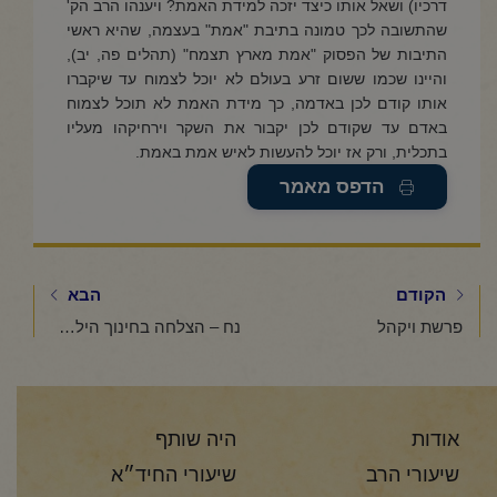
דרכיו) ושאל אותו כיצד יזכה למידת האמת? ויענהו הרב הק'
שהתשובה לכך טמונה בתיבת "אמת" בעצמה, שהיא ראשי
התיבות של הפסוק "אמת מארץ תצמח" (תהלים פה, יב),
והיינו שכמו ששום זרע בעולם לא יוכל לצמוח עד שיקברו
אותו קודם לכן באדמה, כך מידת האמת לא תוכל לצמוח
באדם עד שקודם לכן יקבור את השקר וירחיקהו מעליו
בתכלית, ורק אז יוכל להעשות לאיש אמת באמת.
הדפס מאמר
הקודם
הבא
פרשת ויקהל
נח – הצלחה בחינוך הילדים
אודות
היה שותף
שיעורי הרב
שיעורי החיד״א