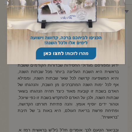
תפריט קטגוריות
כ"ז תשרי תשפ"ד
פרשת בראשית – פתיחת התורה
באות ב'
ידוע ומפורסם מגדולי החסידות שבדורות הקודמים ששבת
בראשית היא השבת העליונה ביותר מכל שבתות השנה,
והיא המשפיעה קדושה לכל שאר שבתות השנה, וממילא
אף לכל ימות השנה המתברכים מן השבת, והנהגתו של
האדם בשבת זו קובעת מאוד כיצד תהיה הנהגתו בשאר
שבתות השנה, ולכן על האדם להתקדש בשבת זו כפי שיוכל,
וטהור ידים יוסיף אומץ. והנה פתיחת תורתנו הקדושה,
ופתיחת פרשת בריאת העולם, היא באות ב' של תיבת
"בראשית".
ובביאור הטעם לכך אומרים חז"ל (יל"ש בראשית רמז א.