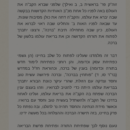
זוה"ק פר' בראשית ב, ב ואילך) שלפני שברא הקב"ה את
העולם באה לפניו כל אחת מכ"ב האותיות הקדושות בבקשה
שבה יברא את עולמו, והקב"ה דחה את כולן מסיבות שונות,
עד שבאה לפניו האות ב' והחליט שבה ראוי לברוא את
העולם, כיון שבה מתחילה תיבת "ברכה", ורצונו יתברך
לפתוח את תורתו הקדושה וכן את בריאת עולמו בלשון של
ברכה.
דבר זה מלמדנו שעלינו לפתוח כל שלב בחיינו (הן גשמי
כפתיחת עסק וכדומה, והן רוחני כפתיחת לימוד חדש
בתורה וכדומה) בענין של ברכה, וכהוראת חז"ל במדרש
(בר"ר סו, ד) "פותחין בברכה", וברכה פירושה עשית טוב
וחסד וצדקה עם הזולת, שהרי עיקר כוונת הבורא יתברך
בבריאת עולמו היתה כדי להטיב לברואיו, וזהו בעצם ענין
הברכה שפתח בה הקב"ה את בריאת עולמו, ועלינו לאחוז
בדרכו של הקב"ה ולהשתדל בעשית טוב וחסד עם ברואיו.
וכאשר מידת הנתינה והחסד תהיה נר לרגלנו, ובה נפתח כל
פרק בחיינו, בזה תישרה הברכה וההצלחה בכל מעשה ידינו.
טעם נוסף לכך שפתיחת התורה ופתיחת פרשת הבריאה