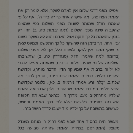
ואפילו מפני דרכי שלום אין לאדם לשקר, אלא לומר רק את
האמת הצרופה, ומה שיקרה אחר כך זה ביד ה'. ואף על פי
שאמרו חז"ל שמותר לשנות מפני השלום כפי שמצינו
שהקב"ה שינה מפני השלום (ראה יבמות סה, ב), זהו רק
בזמן שהאמת כל כך חזקה אצל האדם והוא לא משקר בשום
ענין אחר, אך בזמן הזה שהשקר כל כך התפשט וכמעט שאין
מי שנקי ממנו, אין לשקר ולשנות כלל, אף לא מפני השלום
(בדומה למה שאמרו חז"ל (סנהדרין כה, ב) שתשובתו
השלימה של מי שהיה מלווה ברבית, שמעתה אפילו לנכרי
לא ילווה ברבית אף שמעיקר הדין הדבר מותר). וקדושת
הילדים תלויה במידת האמת שבהוריהם, וסימן לדבר מה
שכתוב: "כֻּלֹּה זרע אמת" (ירמיה ב, כא), כלומר שקדושת
הזרע תלויה במידת האמת שבהורים. ולכן אם רואה האדם
שילדיו מתרחקים מעט מדרך ה', כנראה שבאותה תקופה
הוא נהג בענינים כלשהם שלא לפי דרך האמת והיושר,
וכשישוב בתשובה על כך ילדיו מיד ישובו לדרך הישר ב"ה.
ומעשה היה בחסיד אחד שבא לפני רה"ק ר' מנחם מענדל
מקוצק (המפורסם במידת האמת שהיתה טבועה בכל