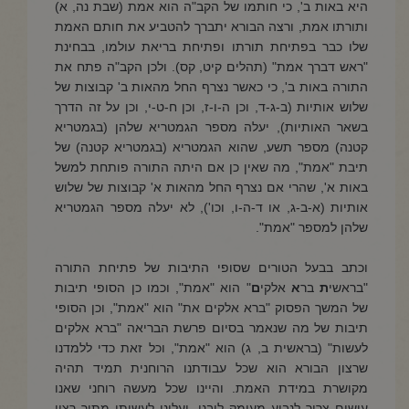
היא באות ב', כי חותמו של הקב"ה הוא אמת (שבת נה, א)
ותורתו אמת, ורצה הבורא יתברך להטביע את חותם האמת
שלו כבר בפתיחת תורתו ופתיחת בריאת עולמו, בבחינת
"ראש דברך אמת" (תהלים קיט, קס). ולכן הקב"ה פתח את
התורה באות ב', כי כאשר נצרף החל מהאות ב' קבוצות של
שלוש אותיות (ב-ג-ד, וכן ה-ו-ז, וכן ח-ט-י, וכן על זה הדרך
בשאר האותיות), יעלה מספר הגמטריא שלהן (בגמטריא
קטנה) מספר תשע, שהוא הגמטריא (בגמטריא קטנה) של
תיבת "אמת", מה שאין כן אם היתה התורה פותחת למשל
באות א', שהרי אם נצרף החל מהאות א' קבוצות של שלוש
אותיות (א-ב-ג, או ד-ה-ו, וכו'), לא יעלה מספר הגמטריא
שלהן למספר "אמת".
וכתב בבעל הטורים שסופי התיבות של פתיחת התורה
"בראשי
ת
בר
א
אלקי
ם
" הוא "אמת", וכמו כן הסופי תיבות
של המשך הפסוק "ברא אלקים את" הוא "אמת", וכן הסופי
תיבות של מה שנאמר בסיום פרשת הבריאה "ברא אלקים
לעשות" (בראשית ב, ג) הוא "אמת", וכל זאת כדי ללמדנו
שרצון הבורא הוא שכל עבודתנו הרוחנית תמיד תהיה
מקושרת במידת האמת. והיינו שכל מעשה רוחני שאנו
עושים צריך לנבוע מעומק ליבנו, ועלינו לעשותו מתוך רצון