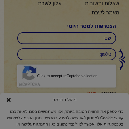
שאלות ותשובות
עלון לשבת
מאמר לשבת
הצטרפות למסר היומי
שם
טלפון:
CAPTCHA
Click to accept reCaptcha validation.
הסכמה
(חובה)
ניהול הסכמה
אני מאשר/ת כי קראתי והבנתי את
מדיניות הפרטיות
ואני מסכים/ה לתנאיה.
כדי לספק את החוויה הטובה ביותר, אנו משתמשים בטכנולוגיות כמו
קובצי Cookie לאחסון ו/או גישה למידע במכשיר. מתן הסכמה לשימוש
בטכנולוגיות אלו יאפשר לנו לעבד נתונים כגון התנהגות גלישה או