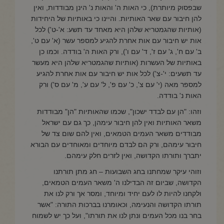
שבפסוק מיותרת), כי האות ה' והאות נ' הינן מבודדות, ואין
להן חיבור עם שאר האותיות. והיינו כי באותיות של היחידות
(אותיות שהגמטריא שלהן היא מאחד עד תשע: א'-ט') לכל
אות יש חיבור עם אות אחרת להגיע למספר עשר (א' עם ט',
ב' עם ח', ג' עם ז', ד' עם ו'), ורק האות ה' בודדה. וכמו כן
באותיות של העשרות (אותיות שהגמטריא שלהן היא מעשר
עד תשעים: י'-צ') לכל אות יש חיבור עם אות אחרת להגיע
למספר מאה (י' עם צ', כ' עם פ', ל' עם ע', מ' עם ס') ורק
האות נ' בודדה.
וזהו: "הן עם לבדד ישכון", שכמו שהאותיות "הן" מבודדות
משאר האותיות ואין להן חיבור עימהן, כך גם עם ישראל
מבודדים משאר העמים הטמאים, ואין להם שום צד של
חיבור עימהם, ורק הם לבדם מיוחדים ומאוחדים עם הבורא
יתברך ותורתו הקדושה, ואין לזרים חלק עימהם.
וזוהי עיקר שמחתנו בחג השבועות – חג מתן תורתנו
הקדושה, שביום זה הבדילנו ה' משאר העמים הטמאים,
ולקחנו להיות לו לעם יחיד ומיוחד, ומסר אך ורק לנו את
תורתו הקדושה והנעימה, וכאומרנו בברכות התורה: "אשר
בחר בנו מכל העמים ונתן לנו את תורתו", ועל כך יש לשמוח