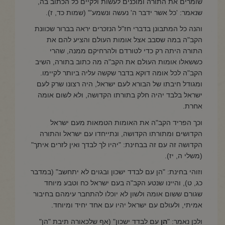
שומרים את התורה ומוכנים לעשות ולקיים כל הכתוב בה,
שנאמר: 'כל אשר ידבר ה' נעשה ונשמע'" (שמות כד, ז).
והנה כל המתבונן בדברי חז"ל הנזכרים יראה בברור שכוונת
הקב"ה במה שסבב אצל אומות העולם והציע להם את
התורה היתה רק כדי לטורדם ולהרחיקם ממנה, שהרי
כששאלו אומות העולם את הקב"ה מה כתוב בתורה, השיב
הקב"ה לכל אומה דוקא בדבר שקשה עליה ביותר לקיימו.
ומגודל חיבתו של הבורא לעם ישראל, היה רצונו שרק לעם
ישראל בלבד יהיה חלק בתורתו הקדושה, ולא לשום אומה
אחרת.
וכך הפריד הקב"ה את האומות הטמאות מעם ישראל
הקדושים ומתורתו הקדושה, ונתייחדו עם ישראל והתורה
הקדושה זה עם זה בבחינת: "יהיו לך לבדך ואין לזרים איתך"
(משלי ה, יז).
וזוהי בחינת: "הן עם לבדד ישכון ובגוים לא יתחשב" (במדבר
כג, ט), והיינו שנטע הקב"ה בעם ישראל כח וטבע מיוחד
שגורם ששום אומה ולשון לא יוכלו להתחבר עימהם בחיבור
אמיתי, ולעולם עם ישראל יהיו עם אחד יחיד ומיוחד.
ולכן נאמר: "
הן
עם לבדד ישכון" (אף שלכאורה תיבת "הן"