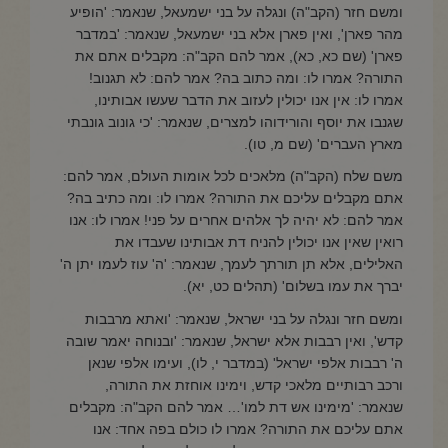
ומשם חזר (הקב"ה) ונגלה על בני ישמעאל, שנאמר: 'הופיע
מהר פארן', ואין פארן אלא בני ישמעאל, שנאמר: 'במדבר
פארן' (שם כא, כא), אמר להם הקב"ה: מקבלים אתם את
התורה? אמרו לו: ומה כתוב בה? אמר להם: לא תגנוב!
אמרו לו: אין אנו יכולין לעזוב את הדבר שעשו אבותינו,
שגנבו את יוסף והורידוהו למצרים, שנאמר: 'כי גונוב גונבתי
מארץ העברים' (שם מ, טו).
משם שלח (הקב"ה) מלאכים לכל אומות העולם, אמר להם:
אתם מקבלים עליכם את התורה? אמרו לו: ומה כתיב בה?
אמר להם: לא יהיה לך אלהים אחרים על פני! אמרו לו: אנו
רואין שאין אנו יכולין להניח דת אבותינו שעבדו את
האלילים, אלא תן תורתך לעמך, שנאמר: 'ה' עוז לעמו יתן ה'
יברך את עמו בשלום' (תהלים כט, יא).
ומשם חזר ונגלה על בני ישראל, שנאמר: 'ואתא מרבבות
קדש', ואין רבבות אלא ישראל, שנאמר: 'ובנוחה יאמר שובה
ה' רבבות אלפי ישראל' (במדבר י, לו), ועימו אלפי שנאן
ורכב רבותיים מלאכי קדש, וימינו אוחזת את התורה,
שנאמר: 'מימינו אש דת למו'… אמר להם הקב"ה: מקבלים
אתם עליכם את התורה? אמרו לו כולם בפה אחד: אנו