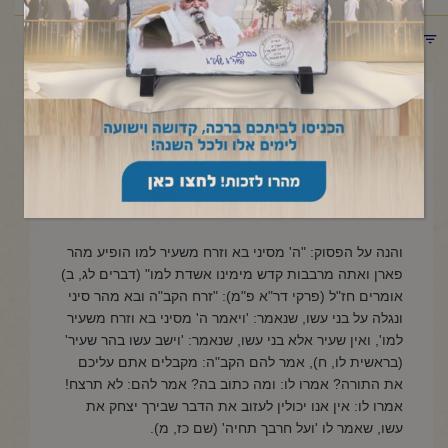
תפריט קטגוריות
ג' סיון תשפ"ה
פרשת במדבר – חג שבועות
"אשר בחר בנו"
והנה על הפסוק: "ה' מסיני בא וזרח משעיר למו הופיע מהר
פארן ואתה מרבבות קדש מימינו אשדת למו" (דברים לג, ב)
אומרים חז"ל (פרקי דר"א פ"מ): "זרח הקב"ה ובא מהר סיני
ונגלה על בני עשו, שנאמר: 'ויאמר ה' מסיני בא וזרח משעיר
למו', ואין שעיר אלא בני עשו, שנאמר: 'וישב עשו בהר שעיר'
(בראשית לו, ח), אמר להם הקב"ה: מקבלים אתם עליכם
את התורה? אמרו לו: ומה כתוב בה? אמר להם: לא תרצח!
אמרו לו: אין אנו יכולין לעזוב את הדבר שבירך יצחק את
עשו, שאמר לו 'ועל חרבך תחיה' (שם כז, מ).