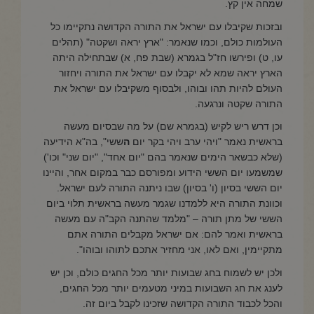
שמחה אין קץ.
ובזכות שקיבלו עם ישראל את התורה הקדושה נתקיימו כל
העולמות כולם, וכמו שנאמר: "ארץ יראה ושקטה" (תהלים
עו, ט) ופירשו חז"ל בגמרא (שבת פח, א) שבתחילה היתה
הארץ יראה שמא לא יקבלו עם ישראל את התורה ויחזור
העולם להיות תהו ובוהו, ולבסוף משקיבלו עם ישראל את
התורה שקטה ונרגעה.
וכן דרש ריש לקיש (בגמרא שם) על מה שבסיום מעשה
בראשית נאמר "ויהי ערב ויהי בקר יום
ה
ששי", בה"א הידיעה
(שלא כבשאר הימים שנאמר בהם "יום אחד", "יום שני" וכו')
שמשמעו יום הששי הידוע ומפורסם כבר במקום אחר, והיינו
יום הששי בסיון (ו' בסיון) שבו ניתנה התורה לעם ישראל.
וכוונת התורה היא ללמדנו שגמר מעשה בראשית תלוי ביום
הששי של מתן תורה – "מלמד שהתנה הקב"ה עם מעשה
בראשית ואמר להם: אם ישראל מקבלים התורה אתם
מתקיימין, ואם לאו, אני מחזיר אתכם לתוהו ובוהו".
ולכן יש לשמוח בחג שבועות יותר מכל החגים כולם, וכן יש
לענג את חג השבועות במיני מטעמים יותר מכל החגים,
והכל לכבוד התורה הקדושה שזכינו לקבל ביום זה.