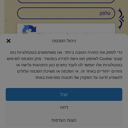
טלפון:
CAPTCHA
Click to accept reCaptcha validation.
ניהול הסכמה
הסכמה
(חובה)
כדי לספק את החוויה הטובה ביותר, אנו משתמשים בטכנולוגיות כמו
קובצי Cookie לאחסון ו/או גישה למידע במכשיר. מתן הסכמה לשימוש
אני מאשר/ת כי קראתי והבנתי את
מדיניות הפרטיות
ואני מסכים/ה לתנאיה.
בטכנולוגיות אלו יאפשר לנו לעבד נתונים כגון התנהגות גלישה או
מזהים ייחודיים באתר זה. אי הסכמה או משיכת הסכמה עלולים
להשפיע לרעה על תפקודן של תכונות מסוימות באתר.
קבל
2018 כל הזכויות שמורות לקול רינה
הצהרת נגישות
דחה
מדיניות פרטיות
מדיניות קובצי Cookie
הצגת העדפות