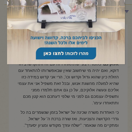
תפריט קטגוריות
ז' אייר תשפ"ג
פרשת אחרי מות – קדושים
אומר לנו הקב"ה:
"קדושים תהיו כי קדוש אני ה'
אלוקיכם"
כלומר:'רצוני שתתאחדו זה עם זה ותתקדשו ביחד
דוקא, ואם יהיה מי שיחשוב שאין שבאפשרותו להתאחד עם
הזולת כיון שהוא גדול וקדוש וכו', הרי אני קדוש במידה כזו
שהיא למעלה מהשגת אנוש, ובכל זאת משפיל אני את עצמי
אליכם ונעשה אלוקיכם, על כן גם אתם תלמדו ממני
ותשפילו עצמכם גם לפני מי שלפי דעתכם הוא קטן מכם
ותתאחדו עימו'.
כי האחדות משרה שכינה על ישראל בזמן שנשמרים בה כל
גדרי הקדושה והצניעות, ואז שורה ברכת ה' על ישראל,
ומתקיים מה שנאמר: "ישלח עזרך מקודש ומציון יסעדך".