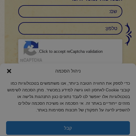
שם
טלפון:
CAPTCHA
Click to accept reCaptcha validation.
הסכמה
(חובה)
ניהול הסכמה
אני מאשר/ת כי קראתי והבנתי את
מדיניות הפרטיות
ואני מסכים/ה לתנאיה.
כדי לספק את החוויה הטובה ביותר, אנו משתמשים בטכנולוגיות כמו
קובצי Cookie לאחסון ו/או גישה למידע במכשיר. מתן הסכמה לשימוש
בטכנולוגיות אלו יאפשר לנו לעבד נתונים כגון התנהגות גלישה או
מזהים ייחודיים באתר זה. אי הסכמה או משיכת הסכמה עלולים
להשפיע לרעה על תפקודן של תכונות מסוימות באתר.
2018 כל הזכויות שמורות לקול רינה
הצהרת נגישות
קבל
מדיניות פרטיות