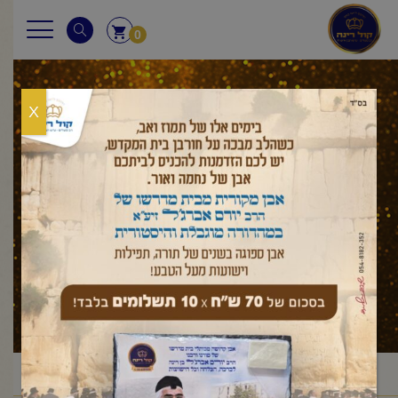
0
X
עלון לשבת
ראשי
עלון לשבת
שמות
תצוה
פרשת תצווה
/
/
/
/