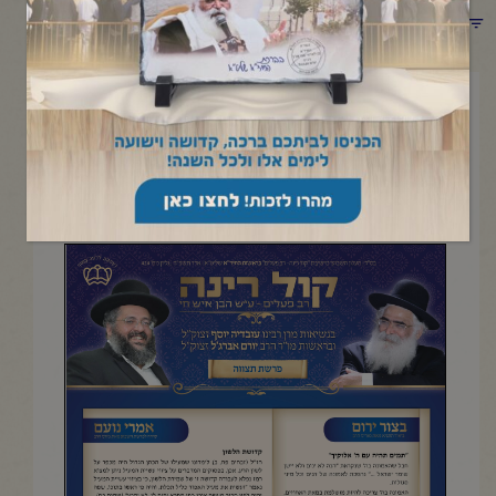
תפריט קטגוריות
מרץ 6, 2025
פרשת תצווה
העלון השבועי מישיבת "קול רינה- רב פעלים" |שבט תשפ"ה
להדפסה והורדה בקובץ pdf לחץ כאן>