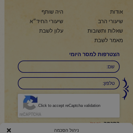
אודות
היה שותף
שיעורי הרב
שיעורי החיד״א
שאלות ותשובות
עלון לשבת
מאמר לשבת
הצטרפות למסר היומי
שם
טלפון:
CAPTCHA
Click to accept reCaptcha validation.
הסכמה
(חובה)
ניהול הסכמה
אני מאשר/ת כי קראתי והבנתי את
מדיניות הפרטיות
ואני מסכים/ה לתנאיה.