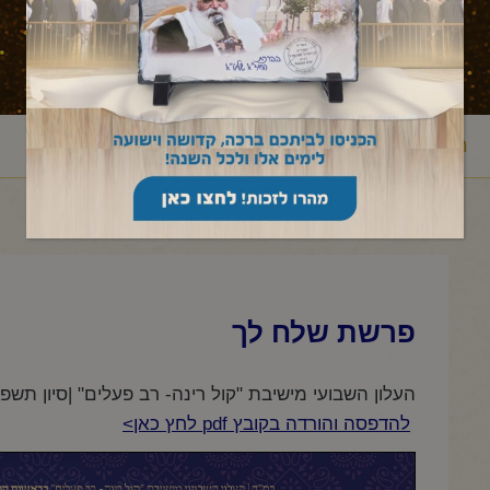
ראשי
עלון לשבת
במדבר
שלח לך
פרשת שלח לך
/
/
/
/
פרשת שלח לך
העלון השבועי מישיבת "קול רינה- רב פעלים" |סיון תשפ"
להדפסה והורדה בקובץ pdf לחץ כאן>