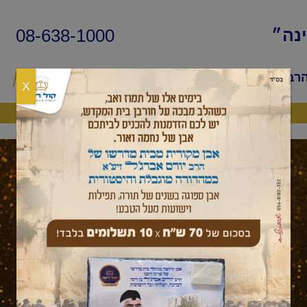
08-638-1000
ינה״
הרב
שיעורי החיד״א
שאלות ותשובות
פ
X
היה שותף
עלון לשבת