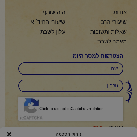
אודות
היה שותף
שיעורי הרב
שיעורי החיד״א
שאלות ותשובות
עלון לשבת
מאמר לשבת
הצטרפות למסר היומי
שם
טלפון:
CAPTCHA
Click to accept reCaptcha validation.
הסכמה
(חובה)
ניהול הסכמה
אני מאשר/ת כי קראתי והבנתי את
מדיניות הפרטיות
ואני מסכים/ה לתנאיה.