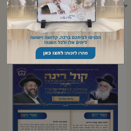
תפריט קטגוריות
יוני 28, 2024
פרשת שלח-לך
העלון השבועי מישיבת "קול רינה- רב פעלים" |סיון תשפ"ד
להדפסה והורדה בקובץ pdf לחץ כאן>