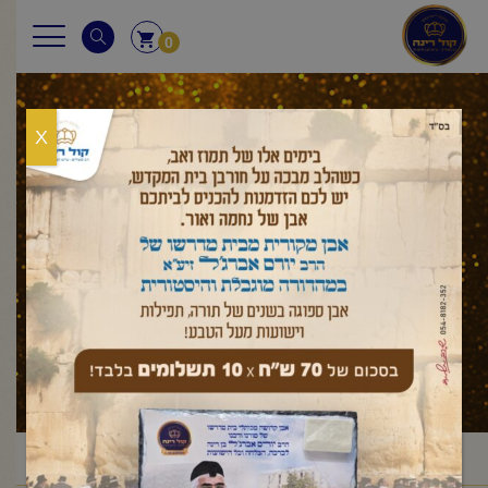
0
X
עלון לשבת
ראשי
עלון לשבת
במדבר
שלח לך
פרשת שלח-לך
/
/
/
/