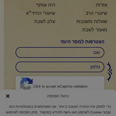
אודות
היה שותף
שיעורי הרב
שיעורי החיד״א
שאלות ותשובות
עלון לשבת
מאמר לשבת
הצטרפות למסר היומי
שם
טלפון:
CAPTCHA
Click to accept reCaptcha validation.
ניהול הסכמה
הסכמה
(חובה)
כדי לספק את החוויה הטובה ביותר, אנו משתמשים בטכנולוגיות כמו
אני מאשר/ת כי קראתי והבנתי את
מדיניות הפרטיות
ואני מסכים/ה לתנאיה.
קובצי Cookie לאחסון ו/או גישה למידע במכשיר. מתן הסכמה לשימוש