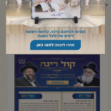
תפריט קטגוריות
ספטמבר 6, 2024
פרשת שופטים
העלון השבועי מישיבת "קול רינה- רב פעלים" |אלול תשפ"ד
להדפסה והורדה בקובץ pdf לחץ כאן>