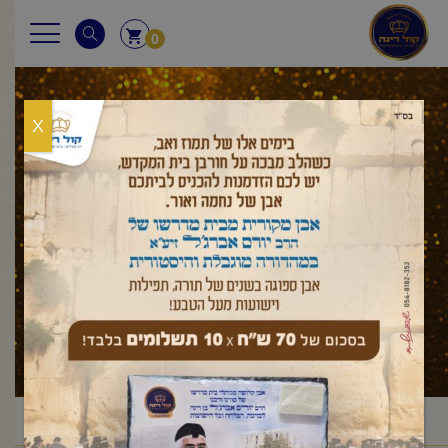
0
X
עלון לשבת
ראשי
עלון לשבת
במדבר
קרח
פרשת קורח
/
/
/
/