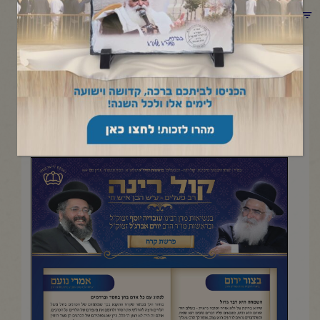
תפריט קטגוריות
יוני 27, 2025
פרשת קורח
העלון השבועי מישיבת "קול רינה- רב פעלים" |תמוז תשפ"ה
להדפסה והורדה בקובץ pdf לחץ כאן>