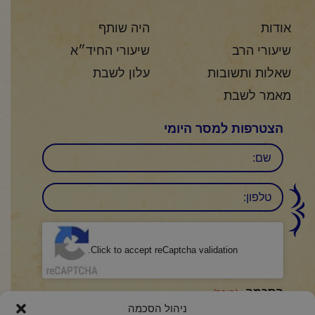
אודות
היה שותף
שיעורי הרב
שיעורי החיד״א
שאלות ותשובות
עלון לשבת
מאמר לשבת
הצטרפות למסר היומי
שם
טלפון:
CAPTCHA
Click to accept reCaptcha validation.
הסכמה
(חובה)
ניהול הסכמה
אני מאשר/ת כי קראתי והבנתי את
מדיניות הפרטיות
ואני מסכים/ה לתנאיה.