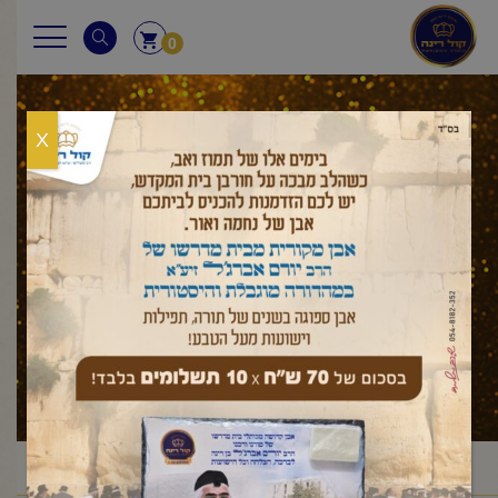
0
X
עלון לשבת
ראשי
עלון לשבת
במדבר
פנחס
פרשת פנחס
/
/
/
/