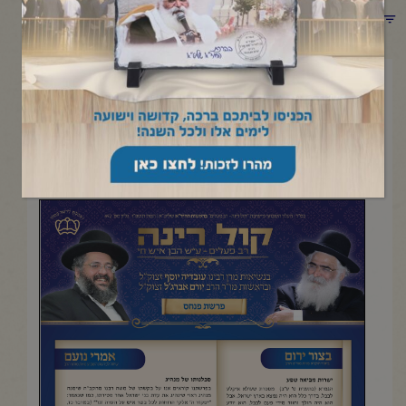
תפריט קטגוריות
יולי 2, 2026
פרשת פנחס
העלון השבועי מישיבת "קול רינה- רב פעלים" |תמוז תשפ"ו
להדפסה והורדה בקובץ pdf לחץ כאן>