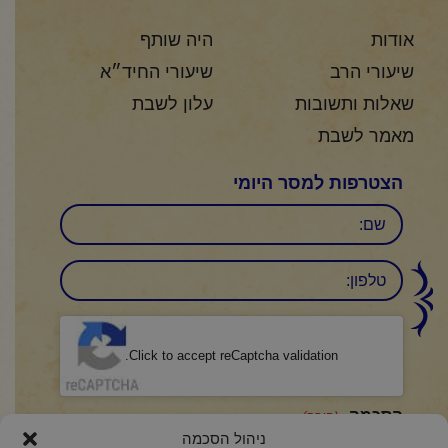
אודות
היה שותף
שיעורי הרב
שיעורי החיד״א
שאלות ותשובות
עלון לשבת
מאמר לשבת
הצטרפות למסר היומי
שם
טלפון:
CAPTCHA
Click to accept reCaptcha validation.
הסכמה
(חובה)
ניהול הסכמה
אני מאשר/ת כי קראתי והבנתי את
מדיניות הפרטיות
ואני מסכים/ה לתנאיה.