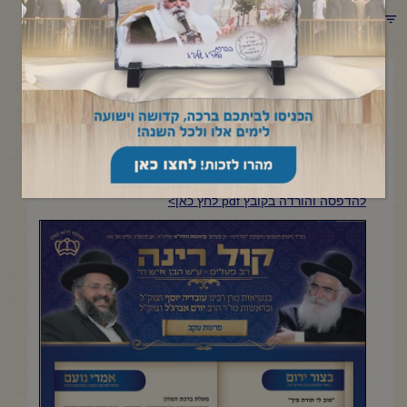
תפריט קטגוריות
אוגוסט 4, 2023
פרשת עקב
העלון השבועי מישיבת "קול רינה- רב פעלים" | אב תשפ"ג |
גליון מס' 363
להדפסה והורדה בקובץ pdf לחץ כאן>