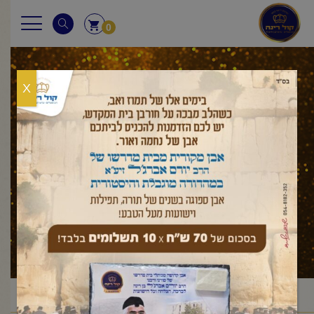
0
X
עלון לשבת
ראשי
עלון לשבת
דברים
עקב
פרשת עקב
/
/
/
/