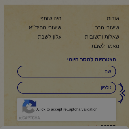
אודות
היה שותף
שיעורי הרב
שיעורי החיד״א
שאלות ותשובות
עלון לשבת
מאמר לשבת
הצטרפות למסר היומי
שם
טלפון:
CAPTCHA
Click to accept reCaptcha validation.
הסכמה
(חובה)