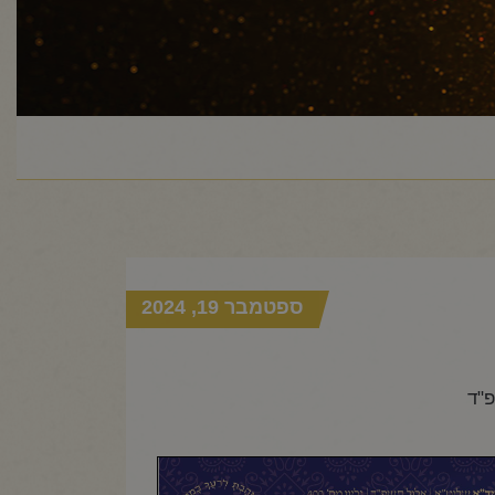
ספטמבר 19, 2024
פ"ד