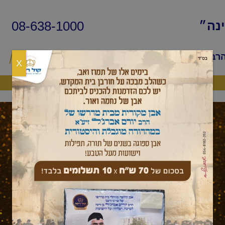
08-638-1000
ינה״
הרב
שיעורי החיד״א
שאלות ותשובות
פ
X
היה שותף
עלון לשבת