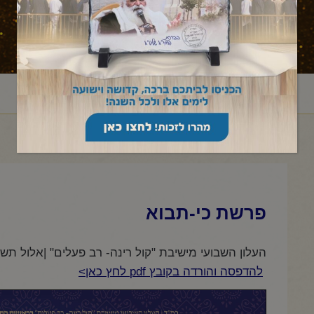
ראשי
עלון לשבת
דברים
כי תבוא
פרשת כי-תבוא
/
/
/
/
פרשת כי-תבוא
העלון השבועי מישיבת "קול רינה- רב פעלים" |אלול תש
להדפסה והורדה בקובץ pdf לחץ כאן>