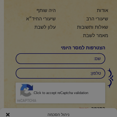
אודות
היה שותף
שיעורי הרב
שיעורי החיד״א
שאלות ותשובות
עלון לשבת
מאמר לשבת
הצטרפות למסר היומי
שם
טלפון:
CAPTCHA
Click to accept reCaptcha validation.
הסכמה
(חובה)
ניהול הסכמה
אני מאשר/ת כי קראתי והבנתי את
מדיניות הפרטיות
ואני מסכים/ה לתנאיה.