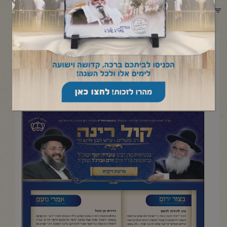
תפריט קטגוריות
אפריל 3, 2025
פרשת ויקרא
העלון השבועי מישיבת "קול רינה- רב פעלים" |ניסן תשפ"ה
להדפסה והורדה בקובץ pdf לחץ כאן>