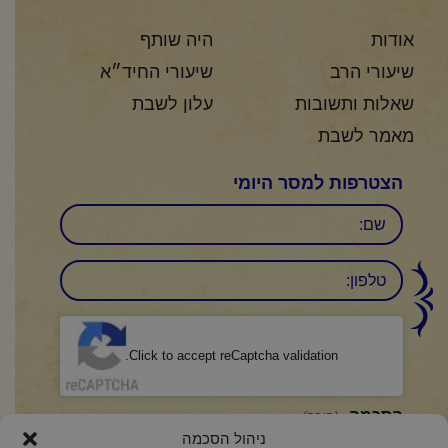
אודות
היה שותף
שיעורי הרב
שיעורי החיד״א
שאלות ותשובות
עלון לשבת
מאמר לשבת
הצטרפות למסר היומי
שם
טלפון:
CAPTCHA
Click to accept reCaptcha validation.
הסכמה
(חובה)
ניהול הסכמה
אני מאשר/ת כי קראתי והבנתי את
מדיניות הפרטיות
ואני מסכים/ה לתנאיה.