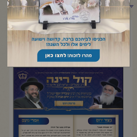
תפריט קטגוריות
ינואר 2, 2025
פרשת ויגש
העלון השבועי מישיבת "קול רינה- רב פעלים" |טבת תשפ"ה
להדפסה והורדה בקובץ pdf לחץ כאן>