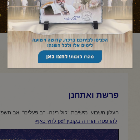
ראשי
עלון לשבת
דברים
ואתחנן
פרשת ואתחנן
/
/
/
/
פרשת ואתחנן
העלון השבועי מישיבת "קול רינה- רב פעלים" |אב תשפ"
להדפסה והורדה בקובץ pdf לחץ כאן>