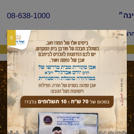
08-638-1000
ינה״
הרב
שיעורי החיד״א
שאלות ותשובות
פ
X
היה שותף
עלון לשבת