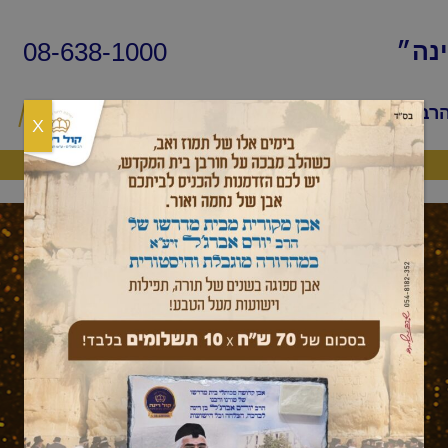
08-638-1000
ינה״
הרב
שיעורי החיד״א
שאלות ותשובות
פ
X
היה שותף
עלון לשבת