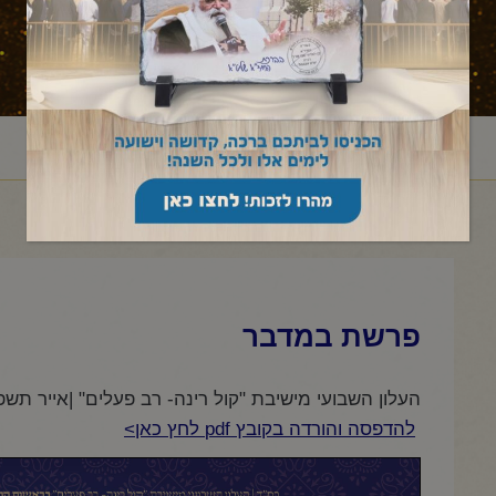
ראשי
עלון לשבת
במדבר
במדבר
פרשת במדבר
/
/
/
/
פרשת במדבר
העלון השבועי מישיבת "קול רינה- רב פעלים" |אייר תשפ"
להדפסה והורדה בקובץ pdf לחץ כאן>