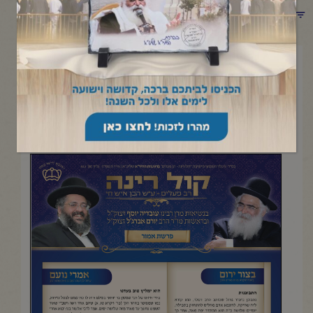
תפריט קטגוריות
מאי 16, 2025
פרשת אמור
העלון השבועי מישיבת "קול רינה- רב פעלים" |אייר תשפ"ה
להדפסה והורדה בקובץ pdf לחץ כאן>