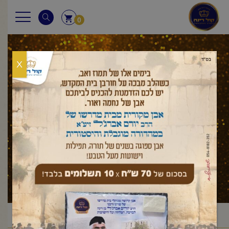
0
X
עלון לשבת
ראשי
עלון לשבת
ויקרא
אמור
פרשת אמור
/
/
/
/