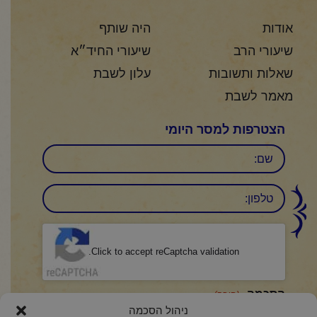
אודות
היה שותף
שיעורי הרב
שיעורי החיד״א
שאלות ותשובות
עלון לשבת
מאמר לשבת
הצטרפות למסר היומי
שם
טלפון:
CAPTCHA
Click to accept reCaptcha validation.
הסכמה
(חובה)
ניהול הסכמה
אני מאשר/ת כי קראתי והבנתי את
מדיניות הפרטיות
ואני מסכים/ה לתנאיה.