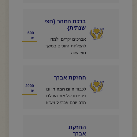
ברכת הזוהר {חצי
שנתית}
600
₪
אברכים יקרים ילמדו
להצלחת הזוכים במשך
חצי שנה.
החזקת אברך
2000
לכבוד
היום הבהיר
יום
₪
פטירתו של אור העולם
הרב יורם אברג'ל זיע"א
החזקת
אברך