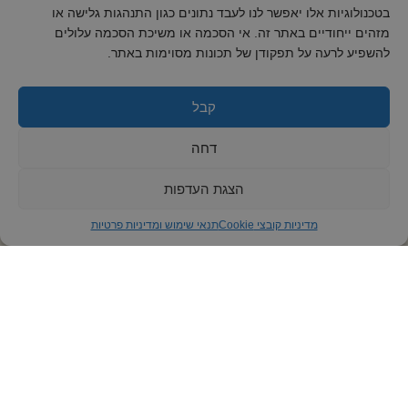
בטכנולוגיות אלו יאפשר לנו לעבד נתונים כגון התנהגות גלישה או
מזהים ייחודיים באתר זה. אי הסכמה או משיכת הסכמה עלולים
להשפיע לרעה על תפקודן של תכונות מסוימות באתר.
קבל
דחה
הצגת העדפות
מדיניות קובצי Cookie
תנאי שימוש ומדיניות פרטיות
אודות
היה שותף
שיעורי הרב
שיעורי החיד״א
שאלות ותשובות
עלון לשבת
מאמר לשבת