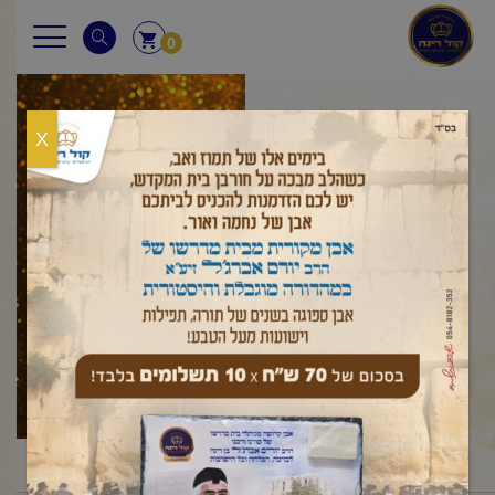
0
X
היה שותף
ראשי
היה שותף
/