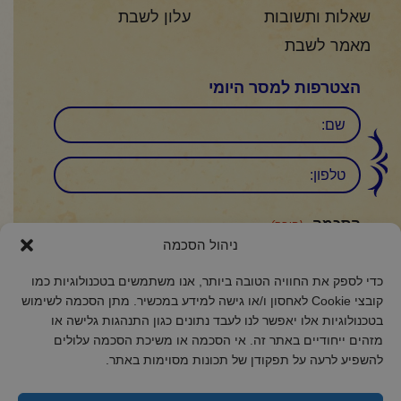
שאלות ותשובות
עלון לשבת
מאמר לשבת
הצטרפות למסר היומי
שם
טלפון:
CAPTCHA
הסכמה
(חובה)
ניהול הסכמה
אני מאשר/ת כי קראתי והבנתי את
מדיניות הפרטיות
ואני מסכים/ה לתנאיה.
כדי לספק את החוויה הטובה ביותר, אנו משתמשים בטכנולוגיות כמו
קובצי Cookie לאחסון ו/או גישה למידע במכשיר. מתן הסכמה לשימוש
בטכנולוגיות אלו יאפשר לנו לעבד נתונים כגון התנהגות גלישה או
מזהים ייחודיים באתר זה. אי הסכמה או משיכת הסכמה עלולים
2018 כל הזכויות שמורות לקול רינה
להשפיע לרעה על תפקודן של תכונות מסוימות באתר.
הצהרת נגישות